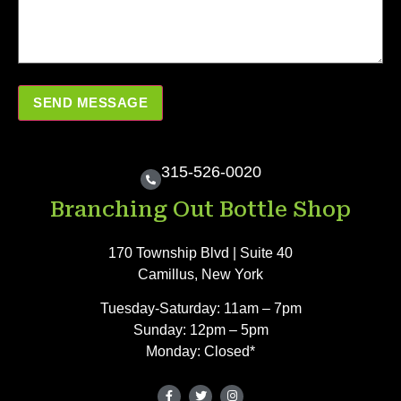
SEND MESSAGE
315-526-0020
Branching Out Bottle Shop
170 Township Blvd | Suite 40
Camillus, New York
Tuesday-Saturday: 11am – 7pm
Sunday: 12pm – 5pm
Monday: Closed*