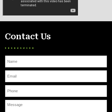
Contact Us