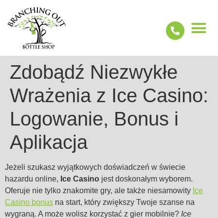
Zdobądź Niezwykłe
Wrażenia z Ice Casino:
Logowanie, Bonus i
Aplikacja
Jeżeli szukasz wyjątkowych doświadczeń w świecie
hazardu online,
Ice Casino
jest doskonałym wyborem.
Oferuje nie tylko znakomite gry, ale także niesamowity
Ice
Casino bonus
na start, który zwiększy Twoje szanse na
wygraną. A może wolisz korzystać z gier mobilnie?
Ice