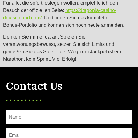
Für alle, die sofort loslegen wollen, empfehle ich den
Besuch der offiziellen Seite:
https://dragonia-casino-
deutschland.com/
. Dort finden Sie das komplette
Bonus‑Portfolio und können sich noch heute anmelden.
Denken Sie immer daran: Spielen Sie
verantwortungsbewusst, setzen Sie sich Limits und
genießen Sie das Spiel – der Weg zum Jackpot ist ein
Marathon, kein Sprint. Viel Erfolg!
Contact Us