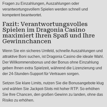
Fragen zu Einzahlungen, Auszahlungen oder
verantwortungsvollem Spielen werden schnell und
kompetent beantwortet.
Fazit: Verantwortungsvolles
Spielen im Dragonia Casino
maximiert Ihren Spaß und Ihre
Gewinnchancen
Wenn Sie ein sicheres Umfeld, schnelle Auszahlungen und
attraktive Boni suchen, ist Dragonia Casino die ideale Wahl.
Der Willkommensbonus und der Bonus ohne Einzahlung
geben Ihnen extra Spielzeit, während die Lizenzierung und
der 24‑Stunden‑Support für Vertrauen sorgen.
Setzen Sie klare Limits, nutzen Sie die Bonusangebote klug
und wählen Sie Jackpot‑Slots mit hoher RTP. So erhöhen
Sie Ihre Chancen, den großen Gewinn zu landen, ohne das
Risiko zu erhöhen.