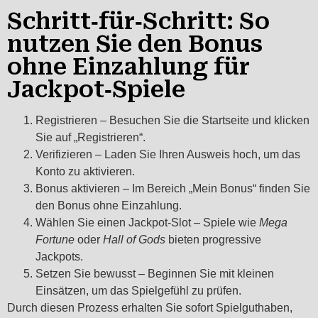
Schritt‑für‑Schritt: So
nutzen Sie den Bonus
ohne Einzahlung für
Jackpot‑Spiele
Registrieren – Besuchen Sie die Startseite und klicken
Sie auf „Registrieren“.
Verifizieren – Laden Sie Ihren Ausweis hoch, um das
Konto zu aktivieren.
Bonus aktivieren – Im Bereich „Mein Bonus“ finden Sie
den Bonus ohne Einzahlung.
Wählen Sie einen Jackpot‑Slot – Spiele wie
Mega
Fortune
oder
Hall of Gods
bieten progressive
Jackpots.
Setzen Sie bewusst – Beginnen Sie mit kleinen
Einsätzen, um das Spielgefühl zu prüfen.
Durch diesen Prozess erhalten Sie sofort Spielguthaben,