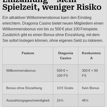
Spielzeit, weniger Risiko
Ein attraktiver Willkommensbonus kann den Einstieg
erleichtern. Dragonia Casino bietet neuen Mitgliedern einen
Willkommensbonus von bis zu 500 € plus 100 Freispiele.
Zusätzlich gibt es einen Bonus ohne Einzahlung, mit dem
Sie sofort loslegen können, ohne eigenes Geld zu riskieren.
Feature
Dragonia
Konkurrenz
Casino
A
Willkommensbonus
500 € +
300 € + 50
100 FS
FS
Bonus ohne Einzahlung
10 € Gratis
Kein Bonus
Auszahlungsgeschwindigkeit
24 h
48 h