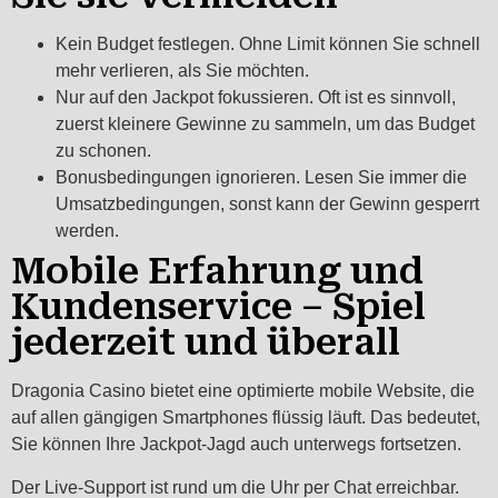
Kein Budget festlegen. Ohne Limit können Sie schnell
mehr verlieren, als Sie möchten.
Nur auf den Jackpot fokussieren. Oft ist es sinnvoll,
zuerst kleinere Gewinne zu sammeln, um das Budget
zu schonen.
Bonusbedingungen ignorieren. Lesen Sie immer die
Umsatzbedingungen, sonst kann der Gewinn gesperrt
werden.
Mobile Erfahrung und
Kundenservice – Spiel
jederzeit und überall
Dragonia Casino bietet eine optimierte mobile Website, die
auf allen gängigen Smartphones flüssig läuft. Das bedeutet,
Sie können Ihre Jackpot‑Jagd auch unterwegs fortsetzen.
Der Live‑Support ist rund um die Uhr per Chat erreichbar.