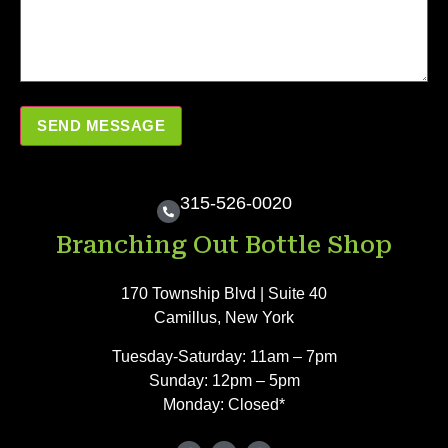
SEND MESSAGE
315-526-0020
Branching Out Bottle Shop
170 Township Blvd | Suite 40
Camillus, New York
Tuesday-Saturday: 11am – 7pm
Sunday: 12pm – 5pm
Monday: Closed*