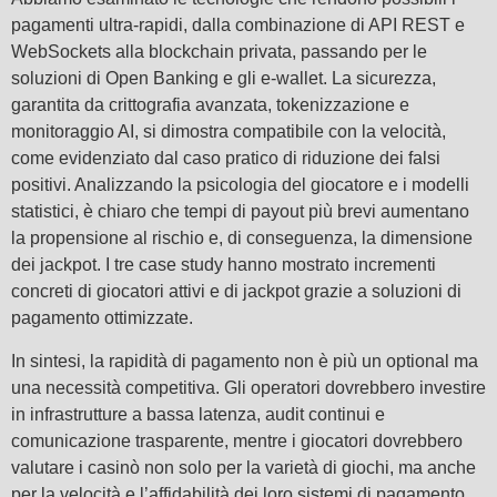
pagamenti ultra‑rapidi, dalla combinazione di API REST e
WebSockets alla blockchain privata, passando per le
soluzioni di Open Banking e gli e‑wallet. La sicurezza,
garantita da crittografia avanzata, tokenizzazione e
monitoraggio AI, si dimostra compatibile con la velocità,
come evidenziato dal caso pratico di riduzione dei falsi
positivi. Analizzando la psicologia del giocatore e i modelli
statistici, è chiaro che tempi di payout più brevi aumentano
la propensione al rischio e, di conseguenza, la dimensione
dei jackpot. I tre case study hanno mostrato incrementi
concreti di giocatori attivi e di jackpot grazie a soluzioni di
pagamento ottimizzate.
In sintesi, la rapidità di pagamento non è più un optional ma
una necessità competitiva. Gli operatori dovrebbero investire
in infrastrutture a bassa latenza, audit continui e
comunicazione trasparente, mentre i giocatori dovrebbero
valutare i casinò non solo per la varietà di giochi, ma anche
per la velocità e l’affidabilità dei loro sistemi di pagamento.