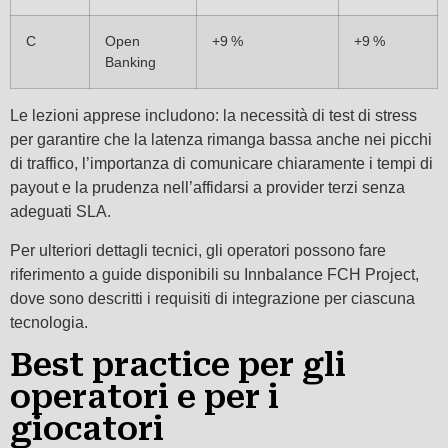
C
Open
+9 %
+9 %
Banking
Le lezioni apprese includono: la necessità di test di stress
per garantire che la latenza rimanga bassa anche nei picchi
di traffico, l’importanza di comunicare chiaramente i tempi di
payout e la prudenza nell’affidarsi a provider terzi senza
adeguati SLA.
Per ulteriori dettagli tecnici, gli operatori possono fare
riferimento a guide disponibili su Innbalance FCH Project,
dove sono descritti i requisiti di integrazione per ciascuna
tecnologia.
Best practice per gli
operatori e per i
giocatori