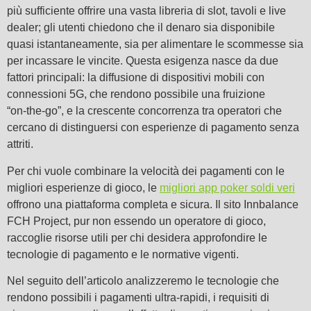
più sufficiente offrire una vasta libreria di slot, tavoli e live
dealer; gli utenti chiedono che il denaro sia disponibile
quasi istantaneamente, sia per alimentare le scommesse sia
per incassare le vincite. Questa esigenza nasce da due
fattori principali: la diffusione di dispositivi mobili con
connessioni 5G, che rendono possibile una fruizione
“on‑the‑go”, e la crescente concorrenza tra operatori che
cercano di distinguersi con esperienze di pagamento senza
attriti.
Per chi vuole combinare la velocità dei pagamenti con le
migliori esperienze di gioco, le
migliori app poker soldi veri
offrono una piattaforma completa e sicura. Il sito Innbalance
FCH Project, pur non essendo un operatore di gioco,
raccoglie risorse utili per chi desidera approfondire le
tecnologie di pagamento e le normative vigenti.
Nel seguito dell’articolo analizzeremo le tecnologie che
rendono possibili i pagamenti ultra‑rapidi, i requisiti di