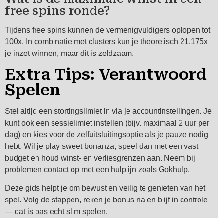
free spins ronde?
Tijdens free spins kunnen de vermenigvuldigers oplopen tot
100x. In combinatie met clusters kun je theoretisch 21.175x
je inzet winnen, maar dit is zeldzaam.
Extra Tips: Verantwoord
Spelen
Stel altijd een stortingslimiet in via je accountinstellingen. Je
kunt ook een sessielimiet instellen (bijv. maximaal 2 uur per
dag) en kies voor de zelfuitsluitingsoptie als je pauze nodig
hebt. Wil je play sweet bonanza, speel dan met een vast
budget en houd winst- en verliesgrenzen aan. Neem bij
problemen contact op met een hulplijn zoals Gokhulp.
Deze gids helpt je om bewust en veilig te genieten van het
spel. Volg de stappen, reken je bonus na en blijf in controle
— dat is pas echt slim spelen.