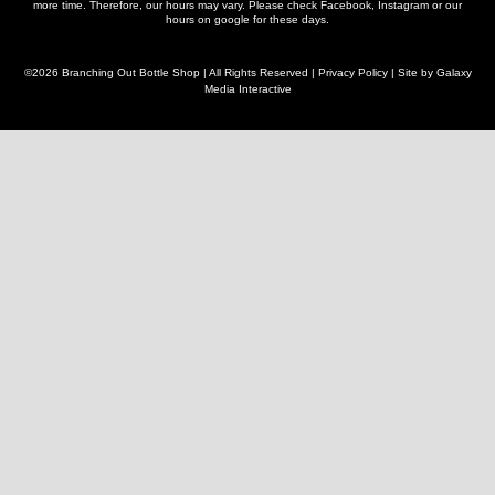
more time. Therefore, our hours may vary. Please check Facebook, Instagram or our
hours on google for these days.
©2026 Branching Out Bottle Shop | All Rights Reserved |
Privacy Policy
| Site by
Galaxy
Media Interactive