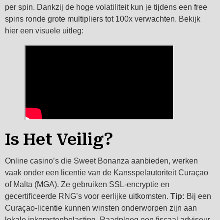
per spin. Dankzij de hoge volatiliteit kun je tijdens een free
spins ronde grote multipliers tot 100x verwachten. Bekijk
hier een visuele uitleg:
Is Het Veilig?
Online casino’s die Sweet Bonanza aanbieden, werken
vaak onder een licentie van de Kansspelautoriteit Curaçao
of Malta (MGA). Ze gebruiken SSL-encryptie en
gecertificeerde RNG’s voor eerlijke uitkomsten.
Tip:
Bij een
Curaçao-licentie kunnen winsten onderworpen zijn aan
lokale inkomstenbelasting. Raadpleeg een fiscaal adviseur.