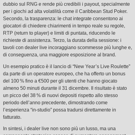
dubbio sul RNG e rende più credibili i payout, specialmente
per i giochi ad alta volatilità come il Caribbean Stud Poker.
Secondo, la trasparenza: le chat integrate consentono ai
giocatori di chiedere chiarimenti in tempo reale su regole,
RTP (return to player) e limiti di puntata, riducendo le
richieste di assistenza. Terzo, la durata della sessione: i
tavoli con dealer live incoraggiano scommesse più lunghe e,
di conseguenza, una maggiore esposizione al brand.
Un esempio pratico è il lancio di “New Year’s Live Roulette”
da parte di un operatore europeo, che ha offerto un bonus
del 100 % fino a €500 per gli utenti che hanno giocato
almeno 50 minuti durante il 31 dicembre. Il risultato è stato
un picco del 38 % di nuovi depositi rispetto allo stesso
periodo dell’anno precedente, dimostrando come
l’esperienza “in‑studio” possa tradursi direttamente in
fatturato.
In sintesi, i dealer live non sono più un lusso, ma una