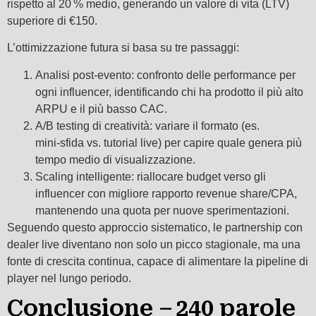
rispetto al 20 % medio, generando un valore di vita (LTV)
superiore di €150.
L’ottimizzazione futura si basa su tre passaggi:
Analisi post‑evento: confronto delle performance per
ogni influencer, identificando chi ha prodotto il più alto
ARPU e il più basso CAC.
A/B testing di creatività: variare il formato (es.
mini‑sfida vs. tutorial live) per capire quale genera più
tempo medio di visualizzazione.
Scaling intelligente: riallocare budget verso gli
influencer con migliore rapporto revenue share/CPA,
mantenendo una quota per nuove sperimentazioni.
Seguendo questo approccio sistematico, le partnership con
dealer live diventano non solo un picco stagionale, ma una
fonte di crescita continua, capace di alimentare la pipeline di
player nel lungo periodo.
Conclusione – 240 parole