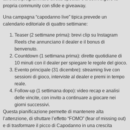
propria community con sfide e giveaway.
Una campagna “capodanno live” tipica prevede un
calendario editoriale di quattro settimane:
Teaser (2 settimane prima): brevi clip su Instagram
Reels che annunciano il dealer e il bonus di
benvenuto.
Countdown (1 settimana prima): dirette quotidiane di
10 minuti con il dealer per spiegare le regole del gioco.
Evento principale (31 dicembre): streaming live con
sessioni di gioco, interviste al dealer e premi in tempo
reale.
Follow‑up (1 settimana dopo): video recap e analisi
delle vincite, con invito a continuare a giocare nei
giorni successivi.
Questa pianificazione permette di mantenere alta
l’attenzione, di sfruttare l’effetto “FOMO” (fear of missing out)
e di trasformare il picco di Capodanno in una crescita