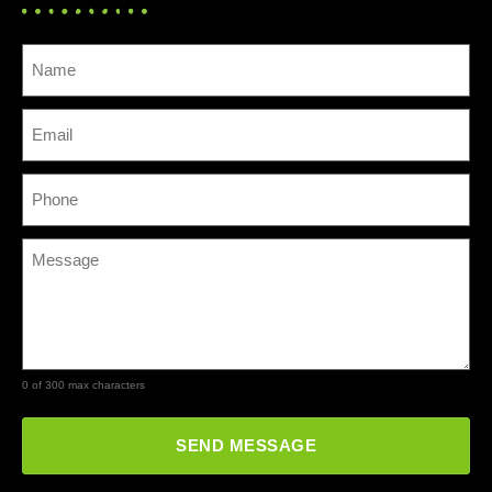
0 of 300 max characters