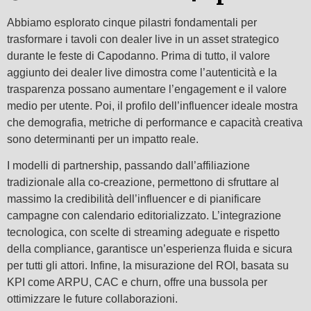
Abbiamo esplorato cinque pilastri fondamentali per
trasformare i tavoli con dealer live in un asset strategico
durante le feste di Capodanno. Prima di tutto, il valore
aggiunto dei dealer live dimostra come l’autenticità e la
trasparenza possano aumentare l’engagement e il valore
medio per utente. Poi, il profilo dell’influencer ideale mostra
che demografia, metriche di performance e capacità creativa
sono determinanti per un impatto reale.
I modelli di partnership, passando dall’affiliazione
tradizionale alla co‑creazione, permettono di sfruttare al
massimo la credibilità dell’influencer e di pianificare
campagne con calendario editorializzato. L’integrazione
tecnologica, con scelte di streaming adeguate e rispetto
della compliance, garantisce un’esperienza fluida e sicura
per tutti gli attori. Infine, la misurazione del ROI, basata su
KPI come ARPU, CAC e churn, offre una bussola per
ottimizzare le future collaborazioni.