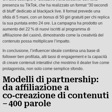
presenza su TikTok, che ha realizzato un format “30 secondi
di bluff” dedicato al blackjack live. Il format prevede una
sfida di 5 mani, con un bonus di 50 giri gratuiti per chi replica
la sua puntata entro 24 ore. La campagna ha prodotto un
aumento del 22 % di nuovi iscritti al programma di
affiliazione del casinò, dimostrando come la creatività del
contenuto possa moltiplicare l’impatto.
In conclusione, l’influencer ideale combina una base di
follower ben profilata, alti tassi di engagement e la capacità
di creare contenuti interattivi che mostrino il dealer live come
protagonista, non solo come semplice sfondo.
Modelli di partnership:
da affiliazione a
co‑creazione di contenuti
– 400 parole