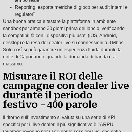
tempo reale.
Reporting: esporta metriche di gioco per audit interni e
regulatorî.
Una buona pratica è testare la piattaforma in ambiente
sandbox per almeno 30 giorni prima del lancio, verificando
la compatibilità con i dispositivi più usati (iOS, Android,
desktop) e la resa del dealer live su connessioni a 3 Mbps.
Solo così si può garantire un’esperienza fluida durante la
notte di Capodanno, quando la domanda di banda è al
massimo.
Misurare il ROI delle
campagne con dealer live
durante il periodo
festivo – 400 parole
Il ritorno sull’investimento si valuta su una serie di KPI
specifici per il live dealer. Il più significativo è l’ARPU
(average revenue per user) per le sessioni live, che nella