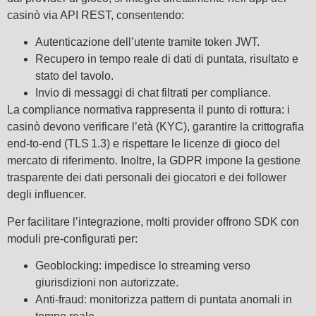
casinò via API REST, consentendo:
Autenticazione dell’utente tramite token JWT.
Recupero in tempo reale di dati di puntata, risultato e
stato del tavolo.
Invio di messaggi di chat filtrati per compliance.
La compliance normativa rappresenta il punto di rottura: i
casinò devono verificare l’età (KYC), garantire la crittografia
end‑to‑end (TLS 1.3) e rispettare le licenze di gioco del
mercato di riferimento. Inoltre, la GDPR impone la gestione
trasparente dei dati personali dei giocatori e dei follower
degli influencer.
Per facilitare l’integrazione, molti provider offrono SDK con
moduli pre‑configurati per:
Geoblocking: impedisce lo streaming verso
giurisdizioni non autorizzate.
Anti‑fraud: monitorizza pattern di puntata anomali in