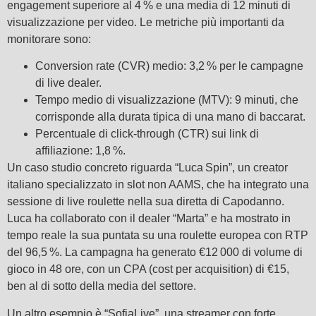
engagement superiore al 4 % e una media di 12 minuti di
visualizzazione per video. Le metriche più importanti da
monitorare sono:
Conversion rate (CVR) medio: 3,2 % per le campagne
di live dealer.
Tempo medio di visualizzazione (MTV): 9 minuti, che
corrisponde alla durata tipica di una mano di baccarat.
Percentuale di click‑through (CTR) sui link di
affiliazione: 1,8 %.
Un caso studio concreto riguarda “Luca Spin”, un creator
italiano specializzato in slot non AAMS, che ha integrato una
sessione di live roulette nella sua diretta di Capodanno.
Luca ha collaborato con il dealer “Marta” e ha mostrato in
tempo reale la sua puntata su una roulette europea con RTP
del 96,5 %. La campagna ha generato €12 000 di volume di
gioco in 48 ore, con un CPA (cost per acquisition) di €15,
ben al di sotto della media del settore.
Un altro esempio è “SofiaLive”, una streamer con forte