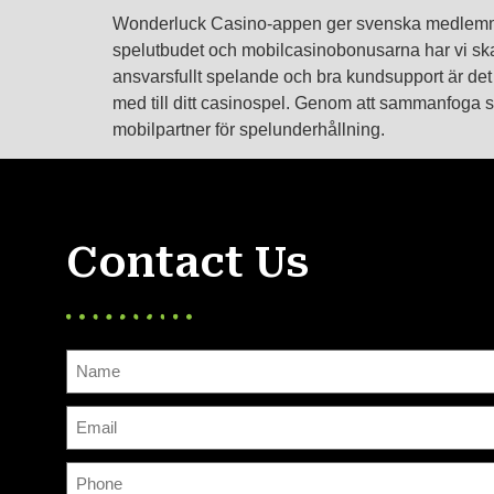
Wonderluck Casino-appen ger svenska medlemmar b
spelutbudet och mobilcasinobonusarna har vi skap
ansvarsfullt spelande och bra kundsupport är det
med till ditt casinospel. Genom att sammanfoga sen
mobilpartner för spelunderhållning.
Contact Us