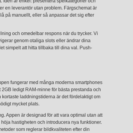
. Idén är enkel: presentera spelkategorier och
 eller en leverantör utan problem. Färgschemat är
å på manuellt, eller så anpassar det sig efter
ning och omedelbar respons när du trycker. Vi
avigerar genom otaliga slots eller ändrar dina
impelt att hitta tillbaka till dina val. Push-
v. Appen fungerar med många moderna smartphones
nst 2GB ledigt RAM-minne för bästa prestanda och
ch kortaste laddningstiderna är det fördelaktigt om
ödigt mycket plats.
g. Appen är designad för att vara optimal utan att
 höja hastigheten och introducera nya funktioner.
toder som reglerar bildkvaliteten efter din