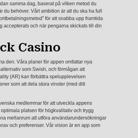
s redan samma dag, baserat på vilken metod du
r du behöver. Vårt ambition är att du ska ha full
avoritbetalningsmetod” för att snabba upp framtida
tag accepterats och när pengarna skickats till din
ck Casino
rma den. Våra planer för appen omfattar nya
alternativ som Swish, och förmågan att
ity (AR) kan förbättra spelupplevelsen
ioner som att dela stora vinster (med ditt
 svenska medlemmar för att utveckla appens
optimala platsen för högkvalitativ och trygg
ämna mellanrum att utföra användarundersökningar
 krav och preferenser. Vår vision är en app som