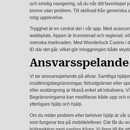
och smidig navigering, så du når ditt favoritspe
kronor utan problem. Till skillnad från generisk
rolig upplevelse.
Trygghet är en central del i vår app. Med avancer
webbplats. Appen är licensierad och reglerad, vil
svenska marknaden. Med Wonderluck Casino i din te
ID där det går, vilket gör inloggningen både skydd
Ansvarsspelande
Vi tar ansvarsspelande på allvar. Samtliga hjälpm
insättningsbegränsningar, förlustgränser eller sp
eller avstängning är likaså enkel att lokalisera. 
Begränsningarna kan modifieras både upp och ner m
ytterligare hjälp och hjälp.
Om du möter problem eller behöver hjälp är vår s
som fungerar bra på mobiltelefoner. Där får du s
hjälpsektion med vanliga frågor. Vi finns till för