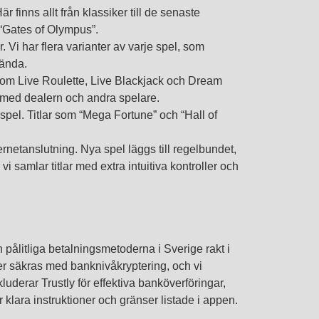
finns allt från klassiker till de senaste
“Gates of Olympus”.
Vi har flera varianter av varje spel, som
vända.
l som Live Roulette, Live Blackjack och Dream
a med dealern och andra spelare.
 spel. Titlar som “Mega Fortune” och “Hall of
ternetanslutning. Nya spel läggs till regelbundet,
 vi samlar titlar med extra intuitiva kontroller och
 pålitliga betalningsmetoderna i Sverige rakt i
er säkras med banknivåkryptering, och vi
derar Trustly för effektiva banköverföringar,
 klara instruktioner och gränser listade i appen.