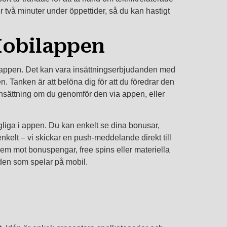
r två minuter under öppettider, så du kan hastigt
Mobilappen
ia appen. Det kan vara insättningserbjudanden med
. Tanken är att belöna dig för att du föredrar den
 insättning om du genomför den via appen, eller
gliga i appen. Du kan enkelt se dina bonusar,
nkelt – vi skickar en push-meddelande direkt till
em mot bonuspengar, free spins eller materiella
 den som spelar på mobil.