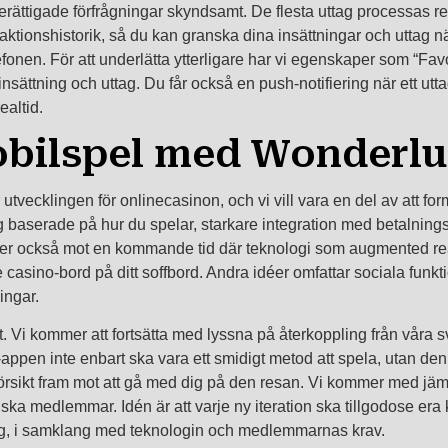
la berättigade förfrågningar skyndsamt. De flesta uttag processa
saktionshistorik, så du kan granska dina insättningar och uttag nä
telefonen. För att underlätta ytterligare har vi egenskaper som “F
e insättning och uttag. Du får också en push-notifiering när ett ut
ealtid.
obilspel med Wonderlu
utvecklingen för onlinecasinon, och vi vill vara en del av att fo
baserade på hur du spelar, starkare integration med betalnings
er också mot en kommande tid där teknologi som augmented real
ve casino-bord på ditt soffbord. Andra idéer omfattar sociala funkt
ingar.
t. Vi kommer att fortsätta med lyssna på återkoppling från våra
appen inte enbart ska vara ett smidigt metod att spela, utan den 
llförsikt fram mot att gå med dig på den resan. Vi kommer med j
ka medlemmar. Idén är att varje ny iteration ska tillgodose era
ning, i samklang med teknologin och medlemmarnas krav.