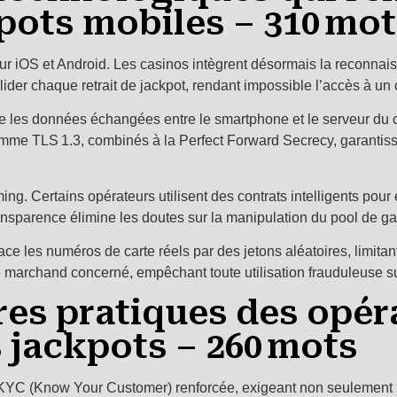
pots mobiles – 310 mot
sur iOS et Android. Les casinos intègrent désormais la reconnais
ider chaque retrait de jackpot, rendant impossible l’accès à u
les données échangées entre le smartphone et le serveur du casi
comme TLS 1.3, combinés à la Perfect Forward Secrecy, garanti
g. Certains opérateurs utilisent des contrats intelligents pour e
transparence élimine les doutes sur la manipulation du pool de ga
ce les numéros de carte réels par des jetons aléatoires, limitant
 marchand concerné, empêchant toute utilisation frauduleuse su
ures pratiques des opé
 jackpots – 260 mots
 KYC (Know Your Customer) renforcée, exigeant non seulement un