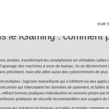
OUR 
ns le iGaming : comment p
res années, transformant les smartphones en véritables salles d
us l’apanage des machines à sous de bureau ; ils se déclenchen
ans précédent, mais elle attire aussi des cybercriminels de plus
multiples : logiciels malveillants qui s’infiltrent via des appli
 sécurisés qui interceptent les données de paiement, et failles 
, mêlant bonnes pratiques individuelles et mesures prises par l
meilleures pratiques de sécurité recommandées aux usagers du
expose les solutions techniques actuelles et montre comment une