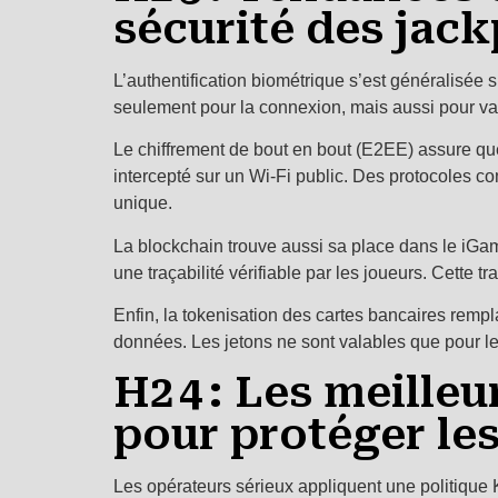
sécurité des jack
L’authentification biométrique s’est généralisée 
seulement pour la connexion, mais aussi pour val
Le chiffrement de bout en bout (E2EE) assure que 
intercepté sur un Wi‑Fi public. Des protocoles 
unique.
La blockchain trouve aussi sa place dans le iGamin
une traçabilité vérifiable par les joueurs. Cette 
Enfin, la tokenisation des cartes bancaires rempla
données. Les jetons ne sont valables que pour le
H2 4 : Les meille
pour protéger les
Les opérateurs sérieux appliquent une politique