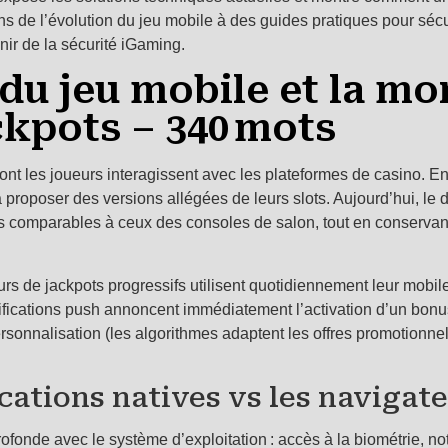
ons de l’évolution du jeu mobile à des guides pratiques pour sé
nir de la sécurité iGaming.
n du jeu mobile et la m
ckpots – 340 mots
ont les joueurs interagissent avec les plateformes de casino. En 
roposer des versions allégées de leurs slots. Aujourd’hui, le d
 comparables à ceux des consoles de salon, tout en conservant 
s de jackpots progressifs utilisent quotidiennement leur mobil
notifications push annoncent immédiatement l’activation d’un bonus
personnalisation (les algorithmes adaptent les offres promotion
lications natives vs les naviga
profonde avec le système d’exploitation : accès à la biométrie, n