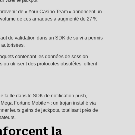
r viser le jackpot.
provenir de « Your Casino Team » annoncent un
 le volume de ces arnaques a augmenté de 27 %
éfaut de validation dans un SDK de suivi a permis
 autorisées.
s paquets contenant les données de session
ou utilisent des protocoles obsolètes, offrent
 faille dans le SDK de notification push,
 Mega Fortune Mobile » : un trojan installé via
ner leurs gains de jackpots, totalisant près de
sateurs.
nforcent la