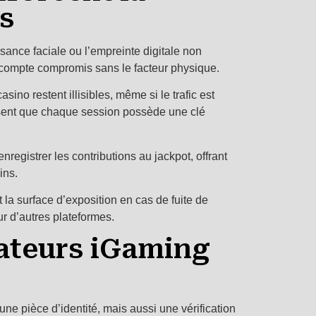
s
sance faciale ou l’empreinte digitale non
n compte compromis sans le facteur physique.
no restent illisibles, même si le trafic est
ssent que chaque session possède une clé
nregistrer les contributions au jackpot, offrant
ins.
 la surface d’exposition en cas de fuite de
r d’autres plateformes.
rateurs iGaming
e pièce d’identité, mais aussi une vérification