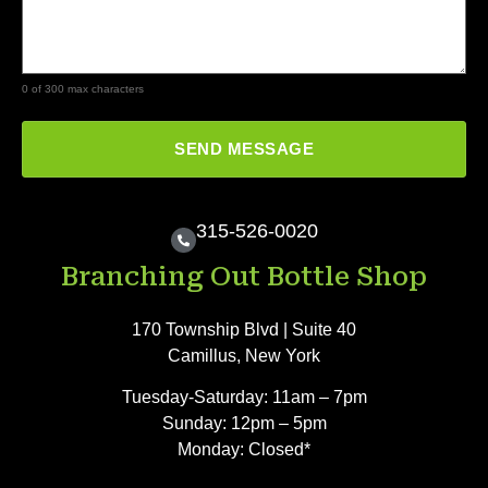
0 of 300 max characters
315-526-0020
Branching Out Bottle Shop
170 Township Blvd | Suite 40
Camillus, New York
Tuesday-Saturday: 11am – 7pm
Sunday: 12pm – 5pm
Monday: Closed*