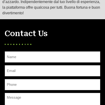
d’azzardo. Indipendentemente dal tuo livello di esperienza,
la piattaforma offre qualcosa per tutti. Buona fortuna e buon
divertimento!
Contact Us