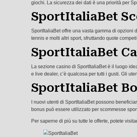
giochi. La sicurezza dei dati è una priorità per S
SportItaliaBet 
SportItaliaBet offre una vasta gamma di opzioni 
tennis e molti altri sport, sfruttando quote competi
SportItaliaBet C
La sezione casino di SportItaliaBet è il luogo ide
e live dealer, c’è qualcosa per tutti i gusti. Gli
SportItaliaBet B
I nuovi utenti di SportItaliaBet possono benefici
bonus può essere utilizzato per scommesse sportive
Per saperne di più su tutte le offerte, potete visita