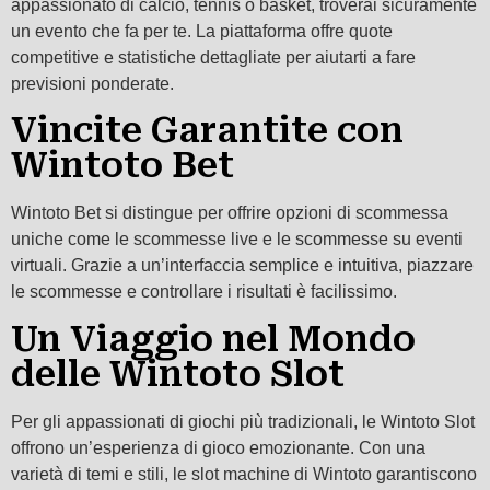
appassionato di calcio, tennis o basket, troverai sicuramente
un evento che fa per te. La piattaforma offre quote
competitive e statistiche dettagliate per aiutarti a fare
previsioni ponderate.
Vincite Garantite con
Wintoto Bet
Wintoto Bet si distingue per offrire opzioni di scommessa
uniche come le scommesse live e le scommesse su eventi
virtuali. Grazie a un’interfaccia semplice e intuitiva, piazzare
le scommesse e controllare i risultati è facilissimo.
Un Viaggio nel Mondo
delle Wintoto Slot
Per gli appassionati di giochi più tradizionali, le Wintoto Slot
offrono un’esperienza di gioco emozionante. Con una
varietà di temi e stili, le slot machine di Wintoto garantiscono