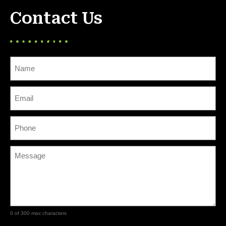
Contact Us
0 of 300 max characters