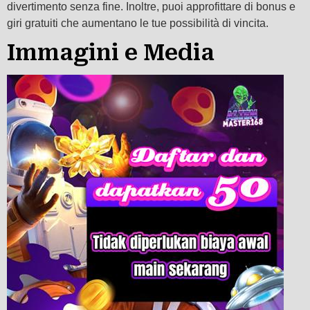
divertimento senza fine. Inoltre, puoi approfittare di bonus e
giri gratuiti che aumentano le tue possibilità di vincita.
Immagini e Media