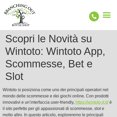
Scopri le Novità su
Wintoto: Wintoto App,
Scommesse, Bet e
Slot
Wintoto si posiziona come uno dei principali operatori nel
mondo delle scommesse e dei giochi online. Con prodotti
innovativi e un’interfaccia user-friendly,
https://wintoto-it.it/
è
il sito perfetto per gli appassionati di scommesse, slot e
molto altro. In questo articolo, esploreremo le principali