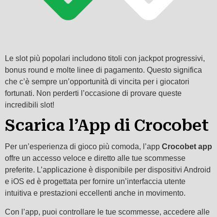
Le slot più popolari includono titoli con jackpot progressivi,
bonus round e molte linee di pagamento. Questo significa
che c’è sempre un’opportunità di vincita per i giocatori
fortunati. Non perderti l’occasione di provare queste
incredibili slot!
Scarica l’App di Crocobet
Per un’esperienza di gioco più comoda, l’app
Crocobet app
offre un accesso veloce e diretto alle tue scommesse
preferite. L’applicazione è disponibile per dispositivi Android
e iOS ed è progettata per fornire un’interfaccia utente
intuitiva e prestazioni eccellenti anche in movimento.
Con l’app, puoi controllare le tue scommesse, accedere alle