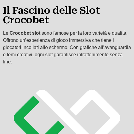
Il Fascino delle Slot
Crocobet
Le
Crocobet slot
sono famose per la loro varietà e qualità.
Offrono un’esperienza di gioco immersiva che tiene i
giocatori incollati allo schermo. Con grafiche all’avanguardia
e temi creativi, ogni slot garantisce intrattenimento senza
fine.