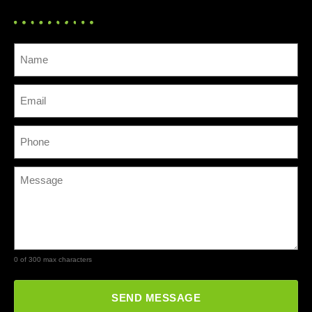
0 of 300 max characters