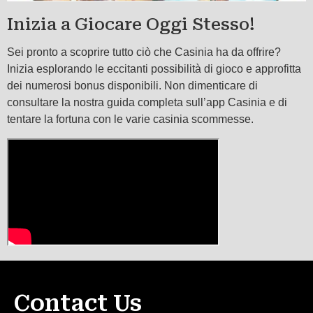
Inizia a Giocare Oggi Stesso!
Sei pronto a scoprire tutto ciò che Casinia ha da offrire?
Inizia esplorando le eccitanti possibilità di gioco e approfitta
dei numerosi bonus disponibili. Non dimenticare di
consultare la nostra guida completa sull’app Casinia e di
tentare la fortuna con le varie casinia scommesse.
Contact Us