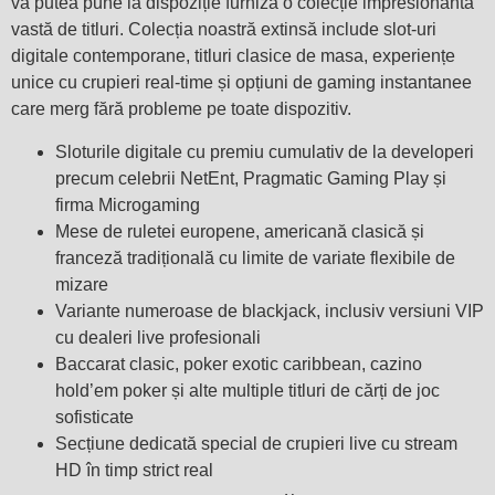
vă putea pune la dispoziție furniza o colecție impresionantă
vastă de titluri. Colecția noastră extinsă include slot-uri
digitale contemporane, titluri clasice de masa, experiențe
unice cu crupieri real-time și opțiuni de gaming instantanee
care merg fără probleme pe toate dispozitiv.
Sloturile digitale cu premiu cumulativ de la developeri
precum celebrii NetEnt, Pragmatic Gaming Play și
firma Microgaming
Mese de ruletei europene, americană clasică și
franceză tradițională cu limite de variate flexibile de
mizare
Variante numeroase de blackjack, inclusiv versiuni VIP
cu dealeri live profesionali
Baccarat clasic, poker exotic caribbean, cazino
hold’em poker și alte multiple titluri de cărți de joc
sofisticate
Secțiune dedicată special de crupieri live cu stream
HD în timp strict real