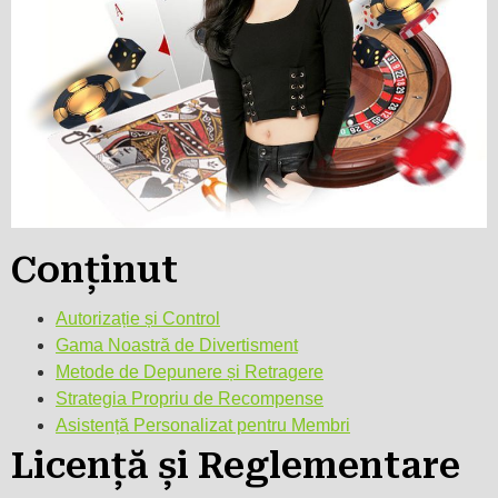
Conținut
Autorizație și Control
Gama Noastră de Divertisment
Metode de Depunere și Retragere
Strategia Propriu de Recompense
Asistență Personalizat pentru Membri
Licență și Reglementare