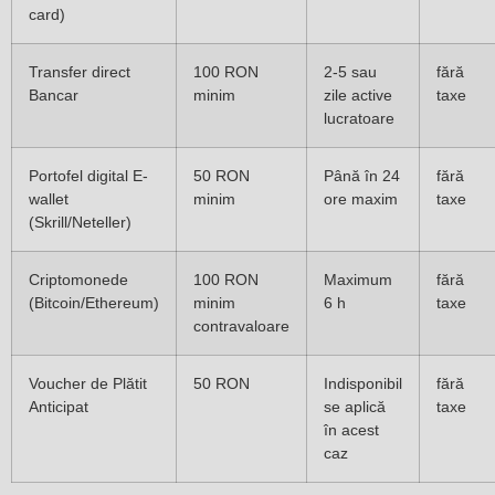
card)
Transfer direct
100 RON
2-5 sau
fără
Bancar
minim
zile active
taxe
lucratoare
Portofel digital E-
50 RON
Până în 24
fără
wallet
minim
ore maxim
taxe
(Skrill/Neteller)
Criptomonede
100 RON
Maximum
fără
(Bitcoin/Ethereum)
minim
6 h
taxe
contravaloare
Voucher de Plătit
50 RON
Indisponibil
fără
Anticipat
se aplică
taxe
în acest
caz