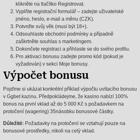
klikněte na tlačítko Registrovat.
Vyplňte registrační formulář – zadejte uživatelské
jméno, heslo, e‑mail a měnu (CZK).
Potvrďte svůj věk (musí být 18+).
Odsouhlaste obchodní podmínky a případně
zaškrtněte souhlas s marketingem.
Dokončete registraci a přihlaste se do svého profilu.
Pro aktivaci bonusu zadejte promo kód (pokud je
vyžadován) v sekci Moje bonusy.
Výpočet bonusu
Pojďme si ukázat konkrétní příklad výpočtu uvítacího bonusu
v Ggbet kazinu. Předpokládejme, že kasino nabízí 100%
bonus na první vklad až do 5 000 Kč s požadavkem na
protočení (wagering) 35násobku bonusové částky.
Důležité:
Požadavky na protočení se vztahují pouze na
bonusové prostředky, nikoli na celý vklad.