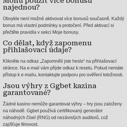
Mohu použít více bonusů
najednou?
Obvykle není možné aktivovat více bonusů současně. Každý
bonus má vlastní podmínky a protočení. Před aktivací si
přečtěte pravidla v sekci Moje bonusy.
Co dělat, když zapomenu
přihlašovací údaje?
Klikněte na odkaz „Zapomněli jste heslo“ na přihlašovací
stránce. Na e‑mail vám přijde odkaz k resetu. Pokud nemáte
přístup k e‑mailu, kontaktujte podporu pro ověření totožnosti.
Jsou výhry z Ggbet kazina
garantované?
Žádné kasino nemůže garantovat výhry – hry jsou založeny
na náhodě. Ggbet používá certifikovaný generátor
náhodných čísel (RNG) od nezávislých auditorů, což
zajišťuje férovost.