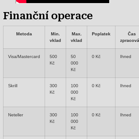
Finanční operace
Metoda
Min.
Max.
Poplatek
Čas
vklad
vklad
zpracová
Visa/Mastercard
500
50
0 Kč
Ihned
Kč
000
Kč
Skrill
300
100
0 Kč
Ihned
Kč
000
Kč
Neteller
300
100
0 Kč
Ihned
Kč
000
Kč