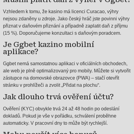
Vzhledem k tomu, že kasino má licenci Curacao, výhry
nejsou zdaněny u zdroje. Jako český hráč jste povinni výhry
přiznat v daňovém přiznání a případně zaplatit daň z příjmu
(15 %). Doporučujeme konzultaci s daňovým poradcem.
Je Ggbet kazino mobilní
aplikace?
Ggbet nemá samostatnou aplikaci v oficiálních obchodech,
ale web je plně optimalizovaný pro mobily. Můžete si vytvořit
zástupce na domovské obrazovce (PWA) – stačí otevřít
stránku v prohlížeči a zvolit „Přidat na plochu“.
Jak dlouho trvá ověření účtu?
Ověření (KYC) obvykle trvá 24 až 48 hodin po odeslání
dokladů. Pokud je vše v pořádku, schválení proběhne
automaticky. V pracovní dny to může být rychlejší.