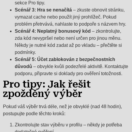
sekce Pro tipy.
Scénář 3: Hra se nenačítá
– zkuste obnovit stránku,
vymazat cache nebo použít jiný prohlížeč. Pokud
problém přetrvává, nahlaste to podpoře s názvem hry.
Scénář 4: Neplatný bonusový kód
– zkontrolujte,
zda kód nevypršel nebo není určen pro jinou měnu.
Někdy je nutné kód zadat až po vkladu – přečtěte si
podmínky.
Scénář 5: Účet zablokován z bezpečnostních
důvodů
– obvykle kvůli podezřelé aktivitě. Kontaktujte
podporu, připravte si doklady pro ověření totožnosti.
Pro tipy: Jak řešit
zpožděný výběr
Pokud váš výběr trvá déle, než je obvyklé (nad 48 hodin),
postupujte podle těchto kroků:
Zkontrolujte stav výběru v profilu – někdy je potřeba
dodatečné ověření.