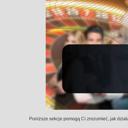
Poniższe sekcje pomogą Ci zrozumieć, jak dział