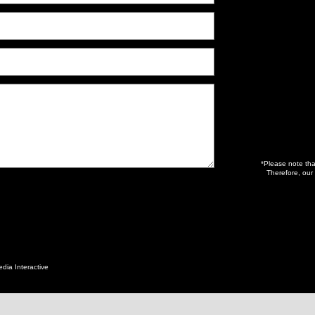
*Please note tha
Therefore, our
dia Interactive