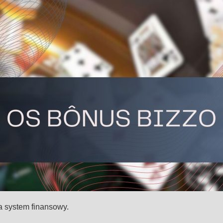
a system finansowy.