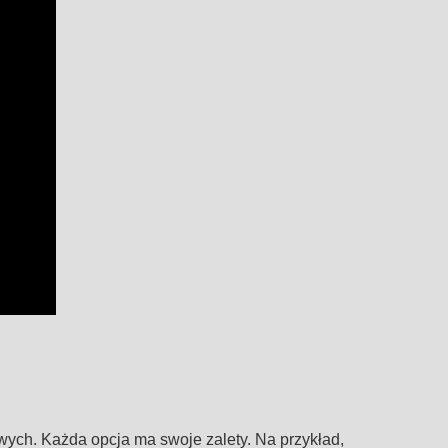
wych. Każda opcja ma swoje zalety. Na przykład,