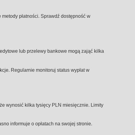
ne metody płatności. Sprawdź dostępność w
kredytowe lub przelewy bankowe mogą zająć kilka
kcje. Regularnie monitoruj status wypłat w
że wynosić kilka tysięcy PLN miesięcznie. Limity
sno informuje o opłatach na swojej stronie.