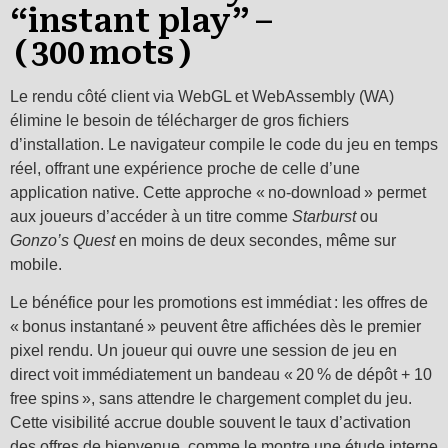
“instant play” –
( 300 mots )
Le rendu côté client via WebGL et WebAssembly (WA)
élimine le besoin de télécharger de gros fichiers
d’installation. Le navigateur compile le code du jeu en temps
réel, offrant une expérience proche de celle d’une
application native. Cette approche « no‑download » permet
aux joueurs d’accéder à un titre comme
Starburst
ou
Gonzo’s Quest
en moins de deux secondes, même sur
mobile.
Le bénéfice pour les promotions est immédiat : les offres de
« bonus instantané » peuvent être affichées dès le premier
pixel rendu. Un joueur qui ouvre une session de jeu en
direct voit immédiatement un bandeau « 20 % de dépôt + 10
free spins », sans attendre le chargement complet du jeu.
Cette visibilité accrue double souvent le taux d’activation
des offres de bienvenue, comme le montre une étude interne