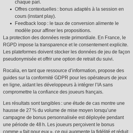
chaque pari.
Offres contextuelles : bonus adaptés à la session en
cours (instant play).
Feedback loop : le taux de conversion alimente le
modèle pour affiner les propositions.
La protection des données reste primordiale. En France, le
RGPD impose la transparence et le consentement explicite.
Les plateformes doivent stocker les données de jeu de façon
pseudonymisée et offrir une option de retrait du suivi.
Rocalia, en tant que ressource d’information, propose des
guides sur la conformité GDPR pour les opérateurs de jeux
en ligne, aidant les développeurs à intégrer l’IA sans
compromettre la confiance des joueurs français.
Les résultats sont tangibles : une étude de cas montre une
hausse de 27 % du volume de mise moyen lorsqu’une
campagne de bonus personnalisée est déployée pendant
une période de 48 h. Les joueurs perçoivent le bonus
comme « fait pour eux », ce qui augmente la fidélité et réduit