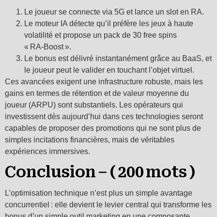
Le joueur se connecte via 5G et lance un slot en RA.
Le moteur IA détecte qu’il préfère les jeux à haute
volatilité et propose un pack de 30 free spins
« RA‑Boost ».
Le bonus est délivré instantanément grâce au BaaS, et
le joueur peut le valider en touchant l’objet virtuel.
Ces avancées exigent une infrastructure robuste, mais les
gains en termes de rétention et de valeur moyenne du
joueur (ARPU) sont substantiels. Les opérateurs qui
investissent dès aujourd’hui dans ces technologies seront
capables de proposer des promotions qui ne sont plus de
simples incitations financières, mais de véritables
expériences immersives.
Conclusion – ( 200 mots )
L’optimisation technique n’est plus un simple avantage
concurrentiel : elle devient le levier central qui transforme les
bonus d’un simple outil marketing en une composante