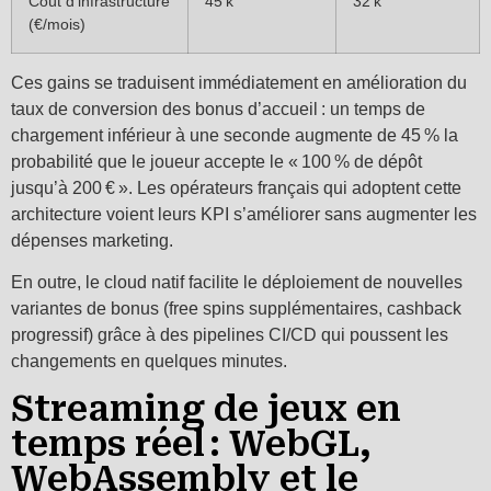
Coût d’infrastructure
45 k
32 k
(€/mois)
Ces gains se traduisent immédiatement en amélioration du
taux de conversion des bonus d’accueil : un temps de
chargement inférieur à une seconde augmente de 45 % la
probabilité que le joueur accepte le « 100 % de dépôt
jusqu’à 200 € ». Les opérateurs français qui adoptent cette
architecture voient leurs KPI s’améliorer sans augmenter les
dépenses marketing.
En outre, le cloud natif facilite le déploiement de nouvelles
variantes de bonus (free spins supplémentaires, cashback
progressif) grâce à des pipelines CI/CD qui poussent les
changements en quelques minutes.
Streaming de jeux en
temps réel : WebGL,
WebAssembly et le