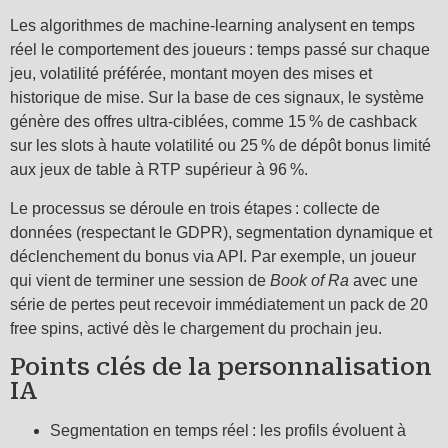
Les algorithmes de machine‑learning analysent en temps
réel le comportement des joueurs : temps passé sur chaque
jeu, volatilité préférée, montant moyen des mises et
historique de mise. Sur la base de ces signaux, le système
génère des offres ultra‑ciblées, comme 15 % de cashback
sur les slots à haute volatilité ou 25 % de dépôt bonus limité
aux jeux de table à RTP supérieur à 96 %.
Le processus se déroule en trois étapes : collecte de
données (respectant le GDPR), segmentation dynamique et
déclenchement du bonus via API. Par exemple, un joueur
qui vient de terminer une session de
Book of Ra
avec une
série de pertes peut recevoir immédiatement un pack de 20
free spins, activé dès le chargement du prochain jeu.
Points clés de la personnalisation
IA
Segmentation en temps réel : les profils évoluent à