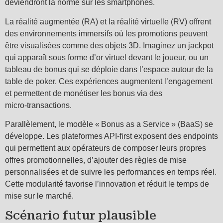
deviendront la norme sur les smartphones.
La réalité augmentée (RA) et la réalité virtuelle (RV) offrent
des environnements immersifs où les promotions peuvent
être visualisées comme des objets 3D. Imaginez un jackpot
qui apparaît sous forme d’or virtuel devant le joueur, ou un
tableau de bonus qui se déploie dans l’espace autour de la
table de poker. Ces expériences augmentent l’engagement
et permettent de monétiser les bonus via des
micro‑transactions.
Parallèlement, le modèle « Bonus as a Service » (BaaS) se
développe. Les plateformes API‑first exposent des endpoints
qui permettent aux opérateurs de composer leurs propres
offres promotionnelles, d’ajouter des règles de mise
personnalisées et de suivre les performances en temps réel.
Cette modularité favorise l’innovation et réduit le temps de
mise sur le marché.
Scénario futur plausible