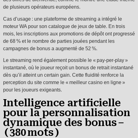
de plusieurs opérateurs européens.
Cas d’usage : une plateforme de streaming a intégré le
moteur WA pour son catalogue de jeux de table. En trois
mois, les inscriptions aux promotions de dépôt ont progressé
de 68 % et le nombre de parties jouées pendant les
campagnes de bonus a augmenté de 52 %.
Le streaming rend également possible le « pay‑per‑play »
instantané, où le joueur reçoit un bonus de retrait instantané
dès qu’il atteint un certain gain. Cette fluidité renforce la
perception du site comme le « meilleur casino en ligne »
pour les joueurs exigeants.
Intelligence artificielle
pour la personnalisation
dynamique des bonus –
( 380 mots )