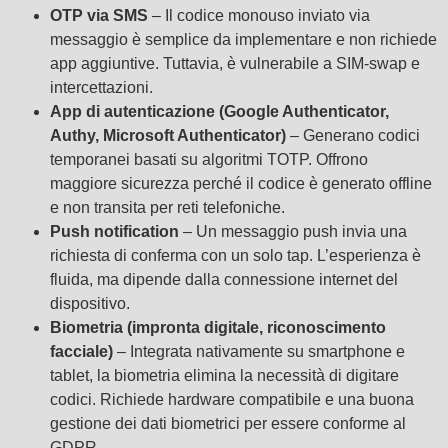
OTP via SMS
– Il codice monouso inviato via
messaggio è semplice da implementare e non richiede
app aggiuntive. Tuttavia, è vulnerabile a SIM‑swap e
intercettazioni.
App di autenticazione (Google Authenticator,
Authy, Microsoft Authenticator)
– Generano codici
temporanei basati su algoritmi TOTP. Offrono
maggiore sicurezza perché il codice è generato offline
e non transita per reti telefoniche.
Push notification
– Un messaggio push invia una
richiesta di conferma con un solo tap. L’esperienza è
fluida, ma dipende dalla connessione internet del
dispositivo.
Biometria (impronta digitale, riconoscimento
facciale)
– Integrata nativamente su smartphone e
tablet, la biometria elimina la necessità di digitare
codici. Richiede hardware compatibile e una buona
gestione dei dati biometrici per essere conforme al
GDPR.