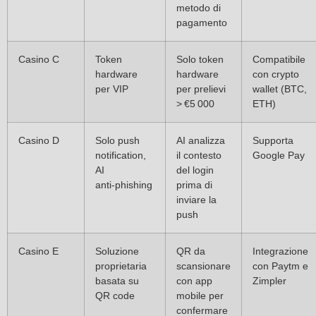
metodo di
pagamento
Casino C
Token
Solo token
Compatibile
hardware
hardware
con crypto
per VIP
per prelievi
wallet (BTC,
> €5 000
ETH)
Casino D
Solo push
AI analizza
Supporta
notification,
il contesto
Google Pay
AI
del login
anti‑phishing
prima di
inviare la
push
Casino E
Soluzione
QR da
Integrazione
proprietaria
scansionare
con Paytm e
basata su
con app
Zimpler
QR code
mobile per
confermare