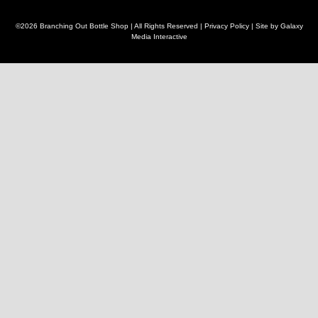
©2026 Branching Out Bottle Shop | All Rights Reserved |
Privacy Policy
| Site by
Galaxy
Media Interactive