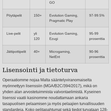
GO
Pöytäpelit
150+
Evolution Gaming,
97-99.5%
Pragmatic Play
Live-pelit
yli
Evolution Gaming,
95-99
120
Ezugi
prosenttia
Jättipottipelit
40+
Microgaming,
90-96
NetEnt
prosenttia
Lisensointi ja tietoturva
Operaatiomme nojaa Malta sääntelyviranomaiselta
myönnettyyn lisenssiin (MGA/B2C/394/2017), mikä on
yhden alan arvostetuimmista valvontaelimistä. Kyseinen
lisenssi vaatii kasinomme noudattamaan ankaria
tasapuolisen pelaamisen ja myös pelaajien turvallisuuden
standardeja. Koko pelitapahtumat sekä tiedot turvataan 128-