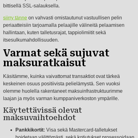
bittisellä SSL-salauksella.
siirry tänne
on vahvasti omistautunut vastuullisen pelin
periaatteisiin tarjoamalla pelaajille välineitä pelaamisen
hallintaan, kuten talletusrajat, tappiolimiitit sekä
itsesulkumahdollisuuden.
Varmat sekä sujuvat
maksuratkaisut
Käsitämme, kuinka vaivattomat transaktiot ovat tärkeä
keskeinen osuus positiivista pelielämystä. Sen vuoksi
olemme huolella rakentaneet maksuinfrastruktuurimme
laajan ja myös varman kumppaniverkoston ympärille.
Käytettävissä olevat
maksuvaihtoehdot
Pankkikortit:
Visa sekä Mastercard-talletukset
hoidetaan välittömästi, sekä kotiutukset prosessoidaan