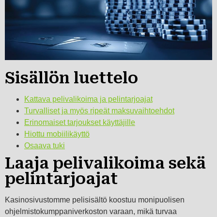
Sisällön luettelo
Kattava pelivalikoima ja pelintarjoajat
Turvalliset ja myös ripeät maksuvaihtoehdot
Erinomaiset tarjoukset käyttäjille
Hiottu mobiilikäyttö
Osaava tuki
Laaja pelivalikoima sekä
pelintarjoajat
Kasinosivustomme pelisisältö koostuu monipuolisen
ohjelmistokumppaniverkoston varaan, mikä turvaa