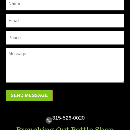
SEND MESSAGE
315-526-0020