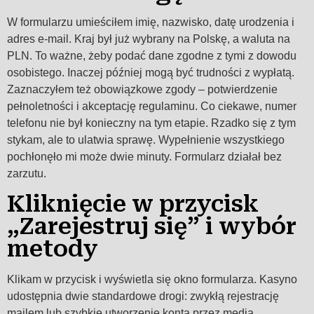
W formularzu umieściłem imię, nazwisko, datę urodzenia i
adres e-mail. Kraj był już wybrany na Polskę, a waluta na
PLN. To ważne, żeby podać dane zgodne z tymi z dowodu
osobistego. Inaczej później mogą być trudności z wypłatą.
Zaznaczyłem też obowiązkowe zgody – potwierdzenie
pełnoletności i akceptację regulaminu. Co ciekawe, numer
telefonu nie był konieczny na tym etapie. Rzadko się z tym
stykam, ale to ulatwia sprawę. Wypełnienie wszystkiego
pochłonęło mi może dwie minuty. Formularz działał bez
zarzutu.
Kliknięcie w przycisk
„Zarejestruj się” i wybór
metody
Klikam w przycisk i wyświetla się okno formularza. Kasyno
udostępnia dwie standardowe drogi: zwykłą rejestrację
mailem lub szybkie utworzenie konta przez media