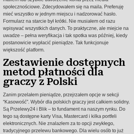
społecznościowe. Zdecydowałem się na maila. Preferuję
mieć wszystko w jednym miejscu i nadzorować hasło.
Formularz na starcie był krótki. Nie musiałem od razu
wpisywać wszystkich danych. To praktyczne, ale miejcie na
uwadze – pełna weryfikacja i tak spotka was później, kiedy
postanowicie wypłacić pieniądze. Tak funkcjonuje
większość platform.
Zestawienie dostępnych
metod płatności dla
graczy z Polski
Zanim przelałem pieniądze, przejrzałem opcje w sekcji
“Kasowość”. Wybór dla polskich graczy jest całkiem solidny.
Są Przelewy24 i Blik – to fundament na naszym rynku. Do
tego są dostępne karty Visa, Mastercard i kilka portfeli
elektronicznych. Nie znalazłem za to opcji zwykłego,
tradycyjnego przelewu bankowego. Dla wielu osób to już