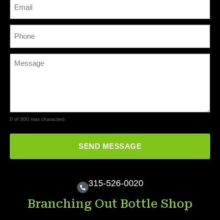
0 of 300 max characters
315-526-0020
Branching Out Bottle Shop