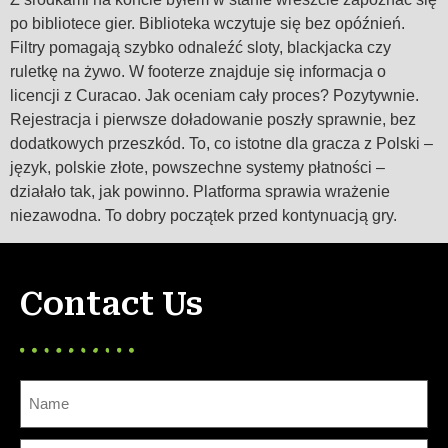
po bibliotece gier. Biblioteka wczytuje się bez opóźnień.
Filtry pomagają szybko odnaleźć sloty, blackjacka czy
ruletkę na żywo. W footerze znajduje się informacja o
licencji z Curacao. Jak oceniam cały proces? Pozytywnie.
Rejestracja i pierwsze doładowanie poszły sprawnie, bez
dodatkowych przeszkód. To, co istotne dla gracza z Polski –
język, polskie złote, powszechne systemy płatności –
działało tak, jak powinno. Platforma sprawia wrażenie
niezawodna. To dobry początek przed kontynuacją gry.
Contact Us