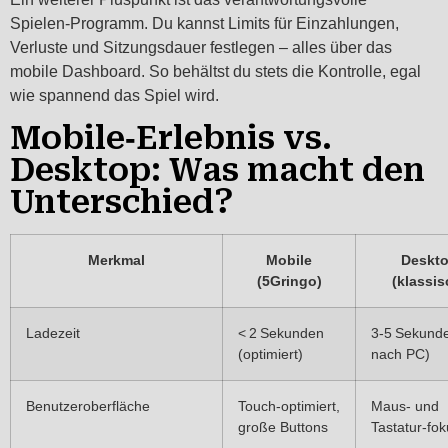
Spielen‑Programm. Du kannst Limits für Einzahlungen,
Verluste und Sitzungsdauer festlegen – alles über das
mobile Dashboard. So behältst du stets die Kontrolle, egal
wie spannend das Spiel wird.
Mobile‑Erlebnis vs.
Desktop: Was macht den
Unterschied?
Merkmal
Mobile
Deskt
(5Gringo)
(klassis
Ladezeit
< 2 Sekunden
3‑5 Sekunde
(optimiert)
nach PC)
Benutzeroberfläche
Touch‑optimiert,
Maus‑ und
große Buttons
Tastatur‑fok