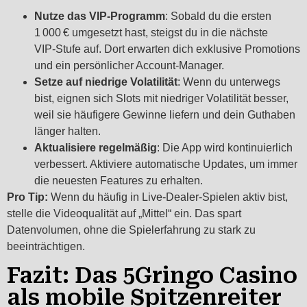
Nutze das VIP‑Programm
: Sobald du die ersten
1 000 € umgesetzt hast, steigst du in die nächste
VIP‑Stufe auf. Dort erwarten dich exklusive Promotions
und ein persönlicher Account‑Manager.
Setze auf niedrige Volatilität
: Wenn du unterwegs
bist, eignen sich Slots mit niedriger Volatilität besser,
weil sie häufigere Gewinne liefern und dein Guthaben
länger halten.
Aktualisiere regelmäßig
: Die App wird kontinuierlich
verbessert. Aktiviere automatische Updates, um immer
die neuesten Features zu erhalten.
Pro Tip:
Wenn du häufig in Live‑Dealer‑Spielen aktiv bist,
stelle die Videoqualität auf „Mittel“ ein. Das spart
Datenvolumen, ohne die Spielerfahrung zu stark zu
beeinträchtigen.
Fazit: Das 5Gringo Casino
als mobile Spitzenreiter