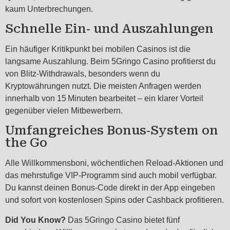
kaum Unterbrechungen.
Schnelle Ein‑ und Auszahlungen
Ein häufiger Kritikpunkt bei mobilen Casinos ist die
langsame Auszahlung. Beim 5Gringo Casino profitierst du
von Blitz‑Withdrawals, besonders wenn du
Kryptowährungen nutzt. Die meisten Anfragen werden
innerhalb von 15 Minuten bearbeitet – ein klarer Vorteil
gegenüber vielen Mitbewerbern.
Umfangreiches Bonus‑System on
the Go
Alle Willkommensboni, wöchentlichen Reload‑Aktionen und
das mehrstufige VIP‑Programm sind auch mobil verfügbar.
Du kannst deinen Bonus‑Code direkt in der App eingeben
und sofort von kostenlosen Spins oder Cashback profitieren.
Did You Know?
Das 5Gringo Casino bietet fünf