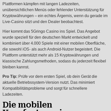
Plattformen kämpfen mit langen Ladezeiten,
unübersichtlichen Menüs oder fehlender Unterstützung für
Kryptowährungen – ein echtes Ärgernis, wenn du gerade im
Live‑Casino sitzt und den Dealer beobachtest.
Hier kommt das 5Gringo Casino ins Spiel. Das Angebot
wurde speziell für den deutschen Markt entwickelt und
kombiniert über 4.000 Spiele mit einer mobilen Oberfläche,
die sowohl iOS‑ als auch Android‑Nutzer begeistert. Die
Plattform unterstützt mehr als 15 Kryptowährungen und
klassische Zahlungsmethoden, sodass du jederzeit flexibel
bleiben kannst.
Pro Tip:
Prüfe vor dem ersten Spiel, ob dein Gerät die
aktuelle Betriebssystem‑Version nutzt. Das minimiert
Kompatibilitätsprobleme und sorgt für schnellere
Ladezeiten.
Die mobilen