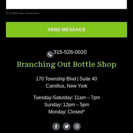
0 of 300 max characters
315-526-0020
Branching Out Bottle Shop
170 Township Blvd | Suite 40
Camillus, New York
Tuesday-Saturday: 11am – 7pm
Sunday: 12pm – 5pm
Monday: Closed*