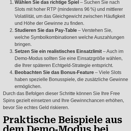
Wählen Sie das richtige Spiel
– Suchen Sie nach
Slots mit hoher RTP (mindestens 96 %) und mittlerer
Volatilität, um das Gleichgewicht zwischen Häufigkeit
und Höhe der Gewinne zu finden.
Studieren Sie das Pay‑Table
– Verstehen Sie,
welche Symbolkombinationen welche Auszahlungen
bringen.
Setzen Sie ein realistisches Einsatzlimit
– Auch im
Demo‑Modus sollten Sie eine Einsatzgröße wählen,
die Ihrer späteren Echtgeld‑Strategie entspricht.
Beobachten Sie das Bonus‑Feature
– Viele Slots
haben spezielle Bonusspiele, die zusätzliche Gewinne
ermöglichen.
Durch das Befolgen dieser Schritte können Sie Ihre Free
Spins gezielt einsetzen und Ihre Gewinnchancen erhöhen,
bevor Sie echtes Geld riskieren.
Praktische Beispiele aus
dem Demo‑Modus bei