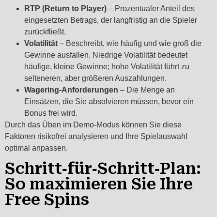
RTP (Return to Player)
– Prozentualer Anteil des
eingesetzten Betrags, der langfristig an die Spieler
zurückfließt.
Volatilität
– Beschreibt, wie häufig und wie groß die
Gewinne ausfallen. Niedrige Volatilität bedeutet
häufige, kleine Gewinne; hohe Volatilität führt zu
selteneren, aber größeren Auszahlungen.
Wagering‑Anforderungen
– Die Menge an
Einsätzen, die Sie absolvieren müssen, bevor ein
Bonus frei wird.
Durch das Üben im Demo‑Modus können Sie diese
Faktoren risikofrei analysieren und Ihre Spielauswahl
optimal anpassen.
Schritt‑für‑Schritt‑Plan:
So maximieren Sie Ihre
Free Spins