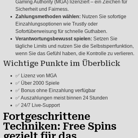
Gaming Authority (MGA) lizenziert – ein Zeichen für
Sicherheit und Fairness.
Zahlungsmethoden wählen:
Nutzen Sie sofortige
Einzahlungsoptionen wie Trustly oder
Sofortüberweisung für schnelle Guthaben.
Verantwortungsbewusst spielen:
Setzen Sie
tägliche Limits und nutzen Sie die Selbstsperrfunktion,
wenn Sie das Gefühl haben, die Kontrolle zu verlieren.
Wichtige Punkte im Überblick
✅ Lizenz von MGA
✅ Über 2000 Spiele
✅ Bonus ohne Einzahlung verfügbar
✅ Auszahlungen meist binnen 24 Stunden
✅ 24/7 Live‑Support
Fortgeschrittene
Techniken: Free Spins
gezielt für das