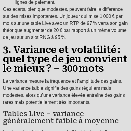
lignes de paiement.
Ces écarts, bien que modestes, peuvent faire la différence
sur des mises importantes. Un joueur qui mise 1 000 € par
mois sur une table Live avec un RTP de 97 % verra son gain
théorique augmenter de 20 € par rapport à un même volume
de jeu sur un slot RNG à 95 %.
3. Variance et volatilité :
quel type de jeu convient
le mieux ? – 300 mots
La variance mesure la fréquence et l’amplitude des gains.
Une variance faible signifie des gains réguliers mais
modestes, alors qu’une variance élevée entraîne des gains
rares mais potentiellement très importants.
Tables Live – variance
généralement faible à moyenne