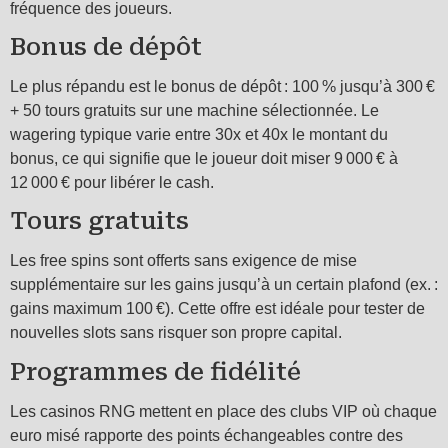
fréquence des joueurs.
Bonus de dépôt
Le plus répandu est le bonus de dépôt : 100 % jusqu’à 300 €
+ 50 tours gratuits sur une machine sélectionnée. Le
wagering typique varie entre 30x et 40x le montant du
bonus, ce qui signifie que le joueur doit miser 9 000 € à
12 000 € pour libérer le cash.
Tours gratuits
Les free spins sont offerts sans exigence de mise
supplémentaire sur les gains jusqu’à un certain plafond (ex. :
gains maximum 100 €). Cette offre est idéale pour tester de
nouvelles slots sans risquer son propre capital.
Programmes de fidélité
Les casinos RNG mettent en place des clubs VIP où chaque
euro misé rapporte des points échangeables contre des