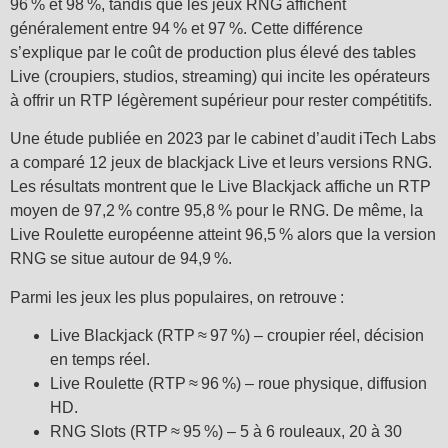
96 % et 98 %, tandis que les jeux RNG affichent
généralement entre 94 % et 97 %. Cette différence
s’explique par le coût de production plus élevé des tables
Live (croupiers, studios, streaming) qui incite les opérateurs
à offrir un RTP légèrement supérieur pour rester compétitifs.
Une étude publiée en 2023 par le cabinet d’audit iTech Labs
a comparé 12 jeux de blackjack Live et leurs versions RNG.
Les résultats montrent que le Live Blackjack affiche un RTP
moyen de 97,2 % contre 95,8 % pour le RNG. De même, la
Live Roulette européenne atteint 96,5 % alors que la version
RNG se situe autour de 94,9 %.
Parmi les jeux les plus populaires, on retrouve :
Live Blackjack (RTP ≈ 97 %) – croupier réel, décision
en temps réel.
Live Roulette (RTP ≈ 96 %) – roue physique, diffusion
HD.
RNG Slots (RTP ≈ 95 %) – 5 à 6 rouleaux, 20 à 30