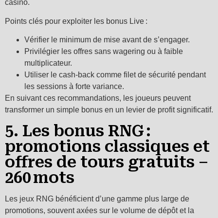
casino.
Points clés pour exploiter les bonus Live :
Vérifier le minimum de mise avant de s’engager.
Privilégier les offres sans wagering ou à faible
multiplicateur.
Utiliser le cash‑back comme filet de sécurité pendant
les sessions à forte variance.
En suivant ces recommandations, les joueurs peuvent
transformer un simple bonus en un levier de profit significatif.
5. Les bonus RNG :
promotions classiques et
offres de tours gratuits –
260 mots
Les jeux RNG bénéficient d’une gamme plus large de
promotions, souvent axées sur le volume de dépôt et la