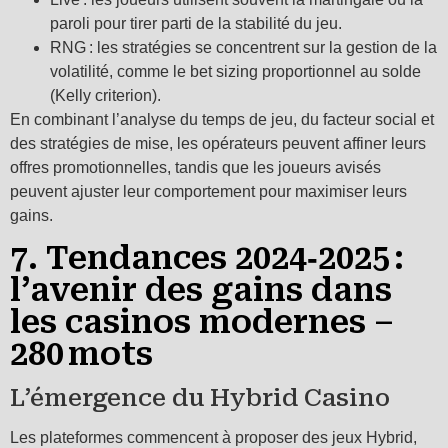
paroli pour tirer parti de la stabilité du jeu.
RNG : les stratégies se concentrent sur la gestion de la
volatilité, comme le bet sizing proportionnel au solde
(Kelly criterion).
En combinant l’analyse du temps de jeu, du facteur social et
des stratégies de mise, les opérateurs peuvent affiner leurs
offres promotionnelles, tandis que les joueurs avisés
peuvent ajuster leur comportement pour maximiser leurs
gains.
7. Tendances 2024‑2025 :
l’avenir des gains dans
les casinos modernes –
280 mots
L’émergence du Hybrid Casino
Les plateformes commencent à proposer des jeux Hybrid,