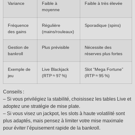
Variance
Faible à
Faible à très élevée
moyenne
Fréquence
Régulière
Sporadique (spins)
des gains
(mains/rouleaux)
Gestion de
Plus prévisible
Nécessite des
bankroll
réserves plus fortes
Exemple de
Live Blackjack
Slot “Mega Fortune”
jeu
(RTP ≈ 97 %)
(RTP ≈ 95 %)
Conseils :
– Si vous privilégiez la stabilité, choisissez les tables Live et
adoptez une stratégie de mise plate.
– Si vous visez un jackpot, les slots à haute volatilité sont
plus adaptés, mais pensez à limiter votre mise maximale
pour éviter l’épuisement rapide de la bankroll.