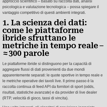
approccio scientifico – basato su raccolta dati, analisi
psicologica e valutazione tecnologica – possa spiegare il
vantaggio competitivo di questi ambienti integrati.
1. La scienza dei dati:
come le piattaforme
ibride sfruttano le
metriche in tempo reale –
≈ 300 parole
Le piattaforme ibride si distinguono per la capacità di
aggregare flussi di dati provenienti da due mondi
apparentemente separati: le quote sportive in tempo reale e
le metriche operative dei tavoli live. Il primo passo è la
raccolta continua di feed API da fornitori di sport (odds,
risultati, statistiche avanzate) e da provider di live dealer
(RTP, velocità di gioco, tassi di vincita).