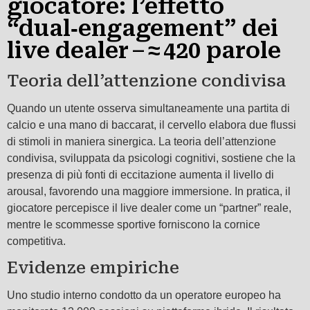
giocatore: l’effetto
“dual‑engagement” dei
live dealer – ≈ 420 parole
Teoria dell’attenzione condivisa
Quando un utente osserva simultaneamente una partita di
calcio e una mano di baccarat, il cervello elabora due flussi
di stimoli in maniera sinergica. La teoria dell’attenzione
condivisa, sviluppata da psicologi cognitivi, sostiene che la
presenza di più fonti di eccitazione aumenta il livello di
arousal, favorendo una maggiore immersione. In pratica, il
giocatore percepisce il live dealer come un “partner” reale,
mentre le scommesse sportive forniscono la cornice
competitiva.
Evidenze empiriche
Uno studio interno condotto da un operatore europeo ha