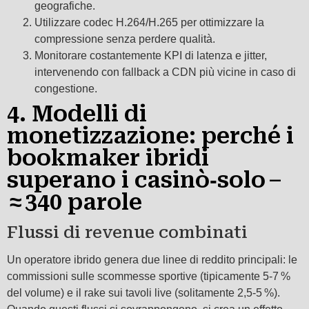
geografiche.
Utilizzare codec H.264/H.265 per ottimizzare la
compressione senza perdere qualità.
Monitorare costantemente KPI di latenza e jitter,
intervenendo con fallback a CDN più vicine in caso di
congestione.
4. Modelli di
monetizzazione: perché i
bookmaker ibridi
superano i casinò‑solo –
≈ 340 parole
Flussi di revenue combinati
Un operatore ibrido genera due linee di reddito principali: le
commissioni sulle scommesse sportive (tipicamente 5‑7 %
del volume) e il rake sui tavoli live (solitamente 2,5‑5 %).