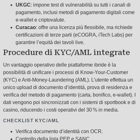
UKGC
: impone test di vulnerabilità su tutti i canali di
pagamento, inclusi metodi di pagamento digitali come
e‑wallet e criptovalute.
Curacao
: offre una licenza più flessibile, ma richiede
certificazioni di terze parti (eCOGRA, iTech Labs) per
garantire l’equità dei tavoli live.
Procedure di KYC/AML integrate
Un vantaggio operativo delle piattaforme ibride è la
possibilità di unificare i processi di Know‑Your‑Customer
(KYC) e Anti‑Money‑Laundering (AML). L’utente effettua un
unico upload di documento d’identità, prova di residenza e
verifica del metodo di pagamento (carta, bonifico, e‑wallet). I
dati vengono poi sincronizzati con i sistemi di sportbook e di
casino, riducendo i costi operativi del 30 % in media.
CHECKLIST KYC/AML
Verifica documento d’identità con OCR.
Controllo della lista PEP e SANC.