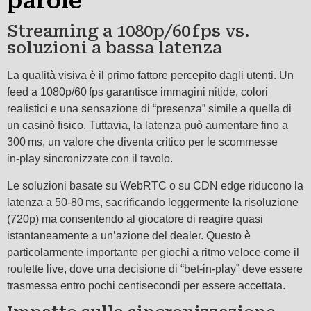
parole
Streaming a 1080p/60 fps vs.
soluzioni a bassa latenza
La qualità visiva è il primo fattore percepito dagli utenti. Un
feed a 1080p/60 fps garantisce immagini nitide, colori
realistici e una sensazione di “presenza” simile a quella di
un casinò fisico. Tuttavia, la latenza può aumentare fino a
300 ms, un valore che diventa critico per le scommesse
in‑play sincronizzate con il tavolo.
Le soluzioni basate su WebRTC o su CDN edge riducono la
latenza a 50‑80 ms, sacrificando leggermente la risoluzione
(720p) ma consentendo al giocatore di reagire quasi
istantaneamente a un’azione del dealer. Questo è
particolarmente importante per giochi a ritmo veloce come il
roulette live, dove una decisione di “bet‑in‑play” deve essere
trasmessa entro pochi centisecondi per essere accettata.