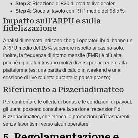
Step 3
: Ricezione di €20 di credito live dealer.
Step 4
: Gioco al tavolo con RTP medio del 98,5 %.
Impatto sull’ARPU e sulla
fidelizzazione
Analisi di mercato indicano che gli operatori ibridi hanno un
ARPU medio del 15 % superiore rispetto ai casinò‑solo.
Inoltre, la frequenza di ritorno mensile (FMR) è più alta,
poiché i giocatori trovano motivi diversi per accedere alla
piattaforma (es. una partita di calcio in weekend e una
sessione di live roulette durante la pausa pranzo).
Riferimento a Pizzeriadimatteo
Per confrontare le offerte di bonus e le condizioni di payout,
gli utenti possono consultare la sezione “recensioni” di
Pizzeriadimatteo, che elenca le promozioni più trasparenti
senza favoritismi verso alcun operatore.
5. Regolamentazione e