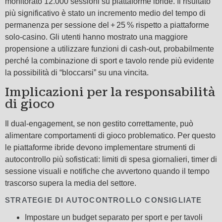
monitorato 12.000 sessioni su piattaforme ibride. Il risultato
più significativo è stato un incremento medio del tempo di
permanenza per sessione del + 25 % rispetto a piattaforme
solo‑casino. Gli utenti hanno mostrato una maggiore
propensione a utilizzare funzioni di cash‑out, probabilmente
perché la combinazione di sport e tavolo rende più evidente
la possibilità di “bloccarsi” su una vincita.
Implicazioni per la responsabilità
di gioco
Il dual‑engagement, se non gestito correttamente, può
alimentare comportamenti di gioco problematico. Per questo
le piattaforme ibride devono implementare strumenti di
autocontrollo più sofisticati: limiti di spesa giornalieri, timer di
sessione visuali e notifiche che avvertono quando il tempo
trascorso supera la media del settore.
STRATEGIE DI AUTOCONTROLLO CONSIGLIATE
Impostare un budget separato per sport e per tavoli