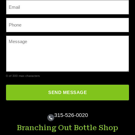
0 of 300 max characters
315-526-0020
Branching Out Bottle Shop