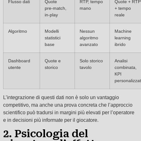
Flusso dati
Quote
RTP, tempo
Quote + RTP
pre‑match,
mano
+ tempo
in‑play
reale
Algoritmo
Modelli
Nessun
Machine
statistici
algoritmo
learning
base
avanzato
ibrido
Dashboard
Quote e
Solo storico
Analisi
utente
storico
tavolo
combinata,
KPI
personalizzat
L’integrazione di questi dati non è solo un vantaggio
competitivo, ma anche una prova concreta che l’approccio
scientifico può tradursi in margini più elevati per l’operatore
e in decisioni più informate per il giocatore.
2. Psicologia del