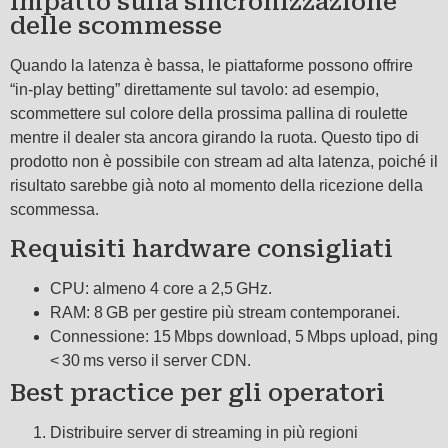
Impatto sulla sincronizzazione
delle scommesse
Quando la latenza è bassa, le piattaforme possono offrire
“in‑play betting” direttamente sul tavolo: ad esempio,
scommettere sul colore della prossima pallina di roulette
mentre il dealer sta ancora girando la ruota. Questo tipo di
prodotto non è possibile con stream ad alta latenza, poiché il
risultato sarebbe già noto al momento della ricezione della
scommessa.
Requisiti hardware consigliati
CPU: almeno 4 core a 2,5 GHz.
RAM: 8 GB per gestire più stream contemporanei.
Connessione: 15 Mbps download, 5 Mbps upload, ping
< 30 ms verso il server CDN.
Best practice per gli operatori
Distribuire server di streaming in più regioni