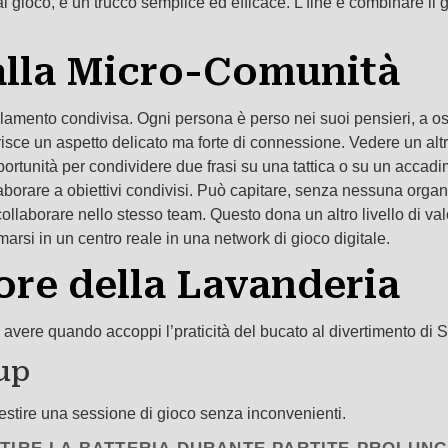
l gioco, è un trucco semplice ed efficace. L’fine è combinare il 
 alla Micro-Comunità
solamento condivisa. Ogni persona è perso nei suoi pensieri, a
erisce un aspetto delicato ma forte di connessione. Vedere un alt
tunità per condividere due frasi su una tattica o su un accadime
llaborare a obiettivi condivisi. Può capitare, senza nessuna organ
ollaborare nello stesso team. Questo dona un altro livello di val
arsi in un centro reale in una network di gioco digitale.
ore della Lavanderia
 avere quando accoppi l’praticità del bucato al divertimento d
tup
lestire una sessione di gioco senza inconvenienti.