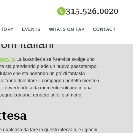
315.526.0020
STORY
EVENTS
WHATS ON TAP
CONTACT
i Italiani
cexy.it/
. La lavanderia self-service svolge uno
gata sta prendendo piede un nuovo passatempo,
ulare che sta portando un po’ di fantasia
o lo fanno diventare il compagno perfetto mentre i
a, convertendola da momento solitario in una
 bisogno comune: rendere utile, o almeno
ttesa
ualcosa da fare in questi intervalli, e i giochi