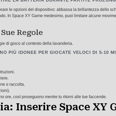
STIRE LA BATTERIA DURANTE PARTITE PROLUN
are le opzioni del dispositivo: abbassa la brillantezza dello sche
ndo. In Space XY Game medesimo, puoi limitare alcune movimenti
e Sue Regole
ie di gioco al contesto della lavanderia.
NO PIÙ IDONEE PER GIOCATE VELOCI DI 5-10 M
truzioni.
iere.
one o raccolta.
ioni).
ono ore, così proseguono mentre tu ritorni alle tue faccende.
ia: Inserire Space XY 