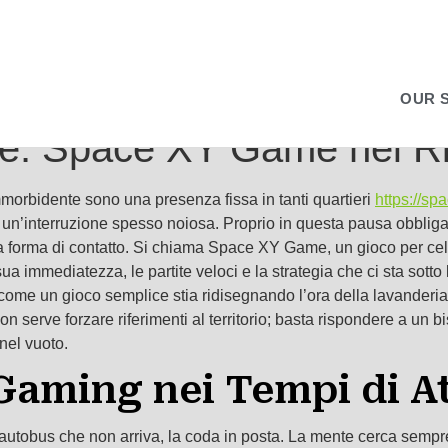
OUR 
: Space XY Game nei Rion
ammorbidente sono una presenza fissa in tanti quartieri
https://spa
 un’interruzione spesso noiosa. Proprio in questa pausa obbli
na forma di contatto. Si chiama Space XY Game, un gioco per cell
 sua immediatezza, le partite veloci e la strategia che ci sta sott
e come un gioco semplice stia ridisegnando l’ora della lavanderi
on serve forzare riferimenti al territorio; basta rispondere a un
nel vuoto.
Gaming nei Tempi di A
autobus che non arriva, la coda in posta. La mente cerca sempre q