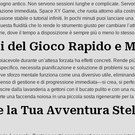
bisogno antico. Non servono sessioni lunghe e complicate. Serv
azione immediata. Space XY Game, che ruota attorno alla costruz
one stabile o tutorial infiniti. In pochi minuti puoi lanciare una
questa fluidità che lo rende lo strumento giusto per cambiare l’at
ie, dove il tempo a disposizione è sempre più o meno lo stesso
ci del Gioco Rapido e 
 piacevole durante un’attesa forzata ha effetti concreti. Rende pi
cifico, necessita pianificazione e soluzione di problemi su scala
eve sforzo mentale funziona come una diversivo utile, eliminando
n senso di gestione e di progressione immediata—si crea, si perf
, uscire dalla lavanderia a gettoni con il bucato pulito e con una
rte una faccenda noiosa in una piccola sosta rigenerante per la 
la Tua Avventura Stel