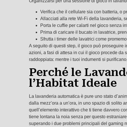
Organizzarsi per una sessione di gioco in lavand
Verifica che il cellulare sia con batteria, o
Allacciati alla rete Wi-Fi della lavanderia, se
Porta le cuffie per calarti nel gioco senza infa
Prima di caricare il bucato in lavatrice, p
Sfrutta i timer delle lavatrici come promemor
A seguito di questi step, il gioco può proseguire
azioni, a fasi di attesa in cui il gioco procede d
raddoppiata: mentre i tuoi indumenti si purificano
Perché le Lavand
l’Habitat Ideale
La lavanderia automatica è pure uno stato d’animo
dalla mezz’ora a un’ora, in uno spazio di solito 
quell’elemento interattivo che ti tiene davvero
tiene lontana la noia senza per questo estraniare
superando i due problemi principali del gaming mob