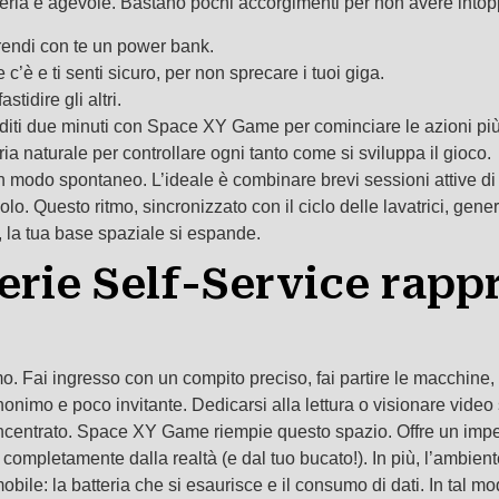
eria è agevole. Bastano pochi accorgimenti per non avere intoppi
 prendi con te un power bank.
 c’è e ti senti sicuro, per non sprecare i tuoi giga.
stidire gli altri.
renditi due minuti con Space XY Game per cominciare le azioni pi
ia naturale per controllare ogni tanto come si sviluppa il gioco.
 in modo spontaneo. L’ideale è combinare brevi sessioni attive di
a solo. Questo ritmo, sincronizzato con il ciclo delle lavatrici, 
, la tua base spaziale si espande.
erie Self-Service rap
. Fai ingresso con un compito preciso, fai partire le macchine, e
anonimo e poco invitante. Dedicarsi alla lettura o visionare vid
 concentrato. Space XY Game riempie questo spazio. Offre un imp
 completamente dalla realtà (e dal tuo bucato!). In più, l’ambie
ile: la batteria che si esaurisce e il consumo di dati. In tal mod