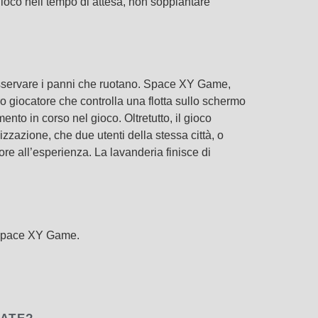
gioco nell’tempo di attesa, non soppiantare
 osservare i panni che ruotano. Space XY Game,
ro giocatore che controlla una flotta sullo schermo
nto in corso nel gioco. Oltretutto, il gioco
izzazione, che due utenti della stessa città, o
ore all’esperienza. La lavanderia finisce di
i Space XY Game.