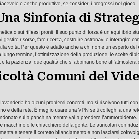
iacevole e anche produttivo, se consideri i progressi nel gioco.
a Sinfonia di Strategi
 o sui riflessi pronti. Il suo punto di forza è un equilibrio studia
estire risorse, fare ricerca, costruire astronavi e interagire co
la volta. Per questo è adatto anche a chi non è un esperto del g
a lungo termine, l’ottimizzazione della produzione, le scelte diplo
ca e la pazienza, due qualità che si abbinano bene all’atmosfera 
ficoltà Comuni del Vid
anderia ha alcuni problemi concreti, ma si risolvono tutti con u
o e della rete. È meglio usare una VPN se ti colleghi a una rete
andonato sulla panchina mentre vai a prendere l’ammorbidente. Un’
le macchine e le chiacchiere della gente. Le auricolari con rid
entale tenere il corretto bilanciamento e non lasciarsi coinvolg