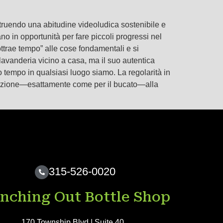
truendo una abitudine videoludica sostenibile e
rmano in opportunità per fare piccoli progressi nel
ttrae tempo” alle cose fondamentali e si
 lavanderia vicino a casa, ma il suo autentica
ro tempo in qualsiasi luogo siamo. La regolarità in
nificazione—esattamente come per il bucato—alla
315-526-0020
nching Out Bottle Shop
170 Township Blvd | Suite 40