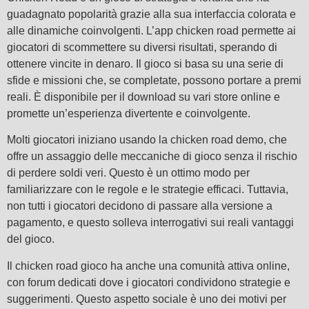
guadagnato popolarità grazie alla sua interfaccia colorata e
alle dinamiche coinvolgenti. L’app chicken road permette ai
giocatori di scommettere su diversi risultati, sperando di
ottenere vincite in denaro. Il gioco si basa su una serie di
sfide e missioni che, se completate, possono portare a premi
reali. È disponibile per il download su vari store online e
promette un’esperienza divertente e coinvolgente.
Molti giocatori iniziano usando la chicken road demo, che
offre un assaggio delle meccaniche di gioco senza il rischio
di perdere soldi veri. Questo è un ottimo modo per
familiarizzare con le regole e le strategie efficaci. Tuttavia,
non tutti i giocatori decidono di passare alla versione a
pagamento, e questo solleva interrogativi sui reali vantaggi
del gioco.
Il chicken road gioco ha anche una comunità attiva online,
con forum dedicati dove i giocatori condividono strategie e
suggerimenti. Questo aspetto sociale è uno dei motivi per