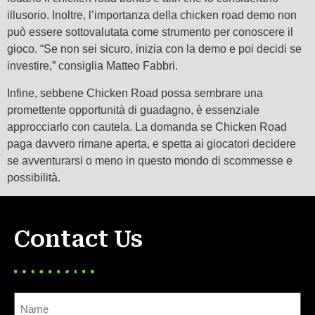
illusorio. Inoltre, l’importanza della chicken road demo non
può essere sottovalutata come strumento per conoscere il
gioco. “Se non sei sicuro, inizia con la demo e poi decidi se
investire,” consiglia Matteo Fabbri.
Infine, sebbene Chicken Road possa sembrare una
promettente opportunità di guadagno, è essenziale
approcciarlo con cautela. La domanda se Chicken Road
paga davvero rimane aperta, e spetta ai giocatori decidere
se avventurarsi o meno in questo mondo di scommesse e
possibilità.
Contact Us