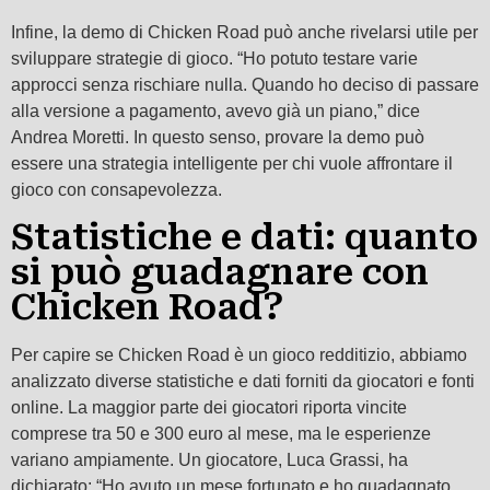
Infine, la demo di Chicken Road può anche rivelarsi utile per
sviluppare strategie di gioco. “Ho potuto testare varie
approcci senza rischiare nulla. Quando ho deciso di passare
alla versione a pagamento, avevo già un piano,” dice
Andrea Moretti. In questo senso, provare la demo può
essere una strategia intelligente per chi vuole affrontare il
gioco con consapevolezza.
Statistiche e dati: quanto
si può guadagnare con
Chicken Road?
Per capire se Chicken Road è un gioco redditizio, abbiamo
analizzato diverse statistiche e dati forniti da giocatori e fonti
online. La maggior parte dei giocatori riporta vincite
comprese tra 50 e 300 euro al mese, ma le esperienze
variano ampiamente. Un giocatore, Luca Grassi, ha
dichiarato: “Ho avuto un mese fortunato e ho guadagnato