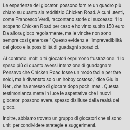
Le esperienze dei giocatori possono fornire un quadro più
chiaro su quanto sia redditizio Chicken Road. Alcuni utenti,
come Francesco Verdi, raccontano storie di successo: “Ho
scoperto Chicken Road per caso e ho vinto subito 150 euro.
Da allora gioco regolarmente, ma le vincite non sono
sempre così generose.” Questo evidenzia l’imprevedibilità
del gioco e la possibilità di guadagni sporadici.
Al contrario, molti altri giocatori esprimono frustrazione. “Ho
speso più di quanto avessi intenzione di guadagnare.
Pensavo che Chicken Road fosse un modo facile per fare
soldi, ma è diventato solo un hobby costoso,” dice Giulia
Neri, che ha smesso di giocare dopo pochi mesi. Questa
testimonianza mette in luce le aspettative che i nuovi
giocatori possono avere, spesso disilluse dalla realtà del
gioco.
Inoltre, abbiamo trovato un gruppo di giocatori che si sono
uniti per condividere strategie e suggerimenti.