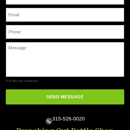
0 of 300 max characters
315-526-0020