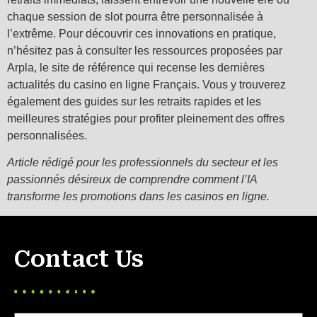
chaque session de slot pourra être personnalisée à
l’extrême. Pour découvrir ces innovations en pratique,
n’hésitez pas à consulter les ressources proposées par
Arpla, le site de référence qui recense les dernières
actualités du casino en ligne Français. Vous y trouverez
également des guides sur les retraits rapides et les
meilleures stratégies pour profiter pleinement des offres
personnalisées.
Article rédigé pour les professionnels du secteur et les
passionnés désireux de comprendre comment l’IA
transforme les promotions dans les casinos en ligne.
Contact Us