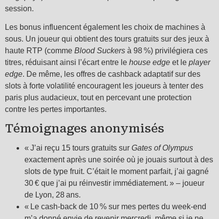
session.
Les bonus influencent également les choix de machines à
sous. Un joueur qui obtient des tours gratuits sur des jeux à
haute RTP (comme
Blood Suckers
à 98 %) privilégiera ces
titres, réduisant ainsi l’écart entre le
house edge
et le
player
edge
. De même, les offres de cashback adaptatif sur des
slots à forte volatilité encouragent les joueurs à tenter des
paris plus audacieux, tout en percevant une protection
contre les pertes importantes.
Témoignages anonymisés
« J’ai reçu 15 tours gratuits sur
Gates of Olympus
exactement après une soirée où je jouais surtout à des
slots de type fruit. C’était le moment parfait, j’ai gagné
30 € que j’ai pu réinvestir immédiatement. » – joueur
de Lyon, 28 ans.
« Le cash‑back de 10 % sur mes pertes du week‑end
m’a donné envie de revenir mercredi, même si je ne