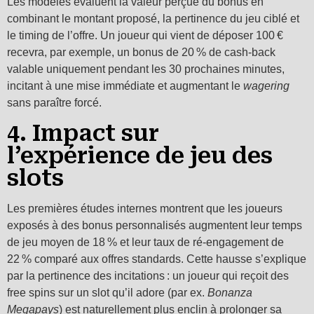
Les modèles évaluent la valeur perçue du bonus en
combinant le montant proposé, la pertinence du jeu ciblé et
le timing de l’offre. Un joueur qui vient de déposer 100 €
recevra, par exemple, un bonus de 20 % de cash‑back
valable uniquement pendant les 30 prochaines minutes,
incitant à une mise immédiate et augmentant le
wagering
sans paraître forcé.
4. Impact sur
l’expérience de jeu des
slots
Les premières études internes montrent que les joueurs
exposés à des bonus personnalisés augmentent leur temps
de jeu moyen de 18 % et leur taux de ré‑engagement de
22 % comparé aux offres standards. Cette hausse s’explique
par la pertinence des incitations : un joueur qui reçoit des
free spins sur un slot qu’il adore (par ex.
Bonanza
Megapays
) est naturellement plus enclin à prolonger sa