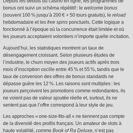
Depuis les débuts du casino en ligne, les programmes de
bonus ont suivi un schéma répétitif : le
welcome bonus
(souvent 100 % jusqu’à 200 € + 50 tours gratuits), le
reload
hebdomadaire et les
free spins
ponctuels. Cette logique a
fonctionné à l’époque où la concurrence était limitée et où
les joueurs acceptaient volontiers n’importe quelle incitation.
Aujourd’hui, les statistiques montrent un taux de
désengagement croissant. Selon plusieurs études de
l’industrie, le churn moyen des joueurs actifs après trois
mois d’inscription oscille entre 45 % et 55 %, tandis que le
taux de conversion des offres de bonus standards ne
dépasse guère les 12 %. Les raisons sont multiples : les
joueurs perçoivent les promotions comme redondantes, ils
ne voient pas de valeur ajoutée réelle et, surtout, ils ne
sentent pas que l’offre correspond à leur style de jeu.
Les approches « one‑size‑fits‑all » ne tiennent pas compte
de la diversité des profils français. Un amateur de slots à
haute volatilité, comme
Book of Ra Deluxe
, n’est pas