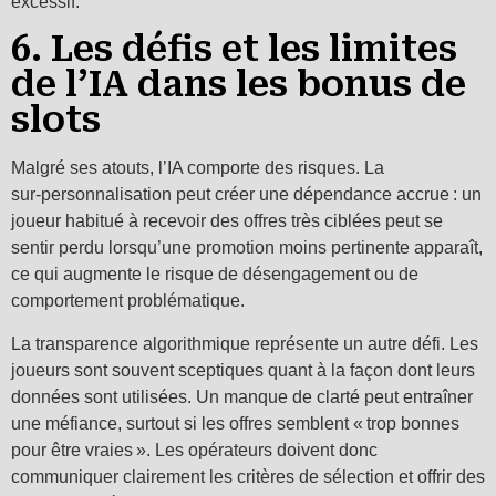
excessif.
6. Les défis et les limites
de l’IA dans les bonus de
slots
Malgré ses atouts, l’IA comporte des risques. La
sur‑personnalisation peut créer une dépendance accrue : un
joueur habitué à recevoir des offres très ciblées peut se
sentir perdu lorsqu’une promotion moins pertinente apparaît,
ce qui augmente le risque de désengagement ou de
comportement problématique.
La transparence algorithmique représente un autre défi. Les
joueurs sont souvent sceptiques quant à la façon dont leurs
données sont utilisées. Un manque de clarté peut entraîner
une méfiance, surtout si les offres semblent « trop bonnes
pour être vraies ». Les opérateurs doivent donc
communiquer clairement les critères de sélection et offrir des