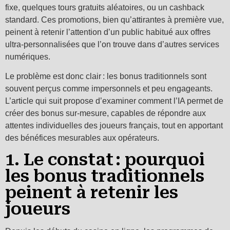
fixe, quelques tours gratuits aléatoires, ou un cashback
standard. Ces promotions, bien qu’attirantes à première vue,
peinent à retenir l’attention d’un public habitué aux offres
ultra‑personnalisées que l’on trouve dans d’autres services
numériques.
Le problème est donc clair : les bonus traditionnels sont
souvent perçus comme impersonnels et peu engageants.
L’article qui suit propose d’examiner comment l’IA permet de
créer des bonus sur‑mesure, capables de répondre aux
attentes individuelles des joueurs français, tout en apportant
des bénéfices mesurables aux opérateurs.
1. Le constat : pourquoi
les bonus traditionnels
peinent à retenir les
joueurs