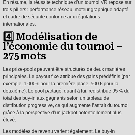
En résumé, la réussite technique d’un tournoi VR repose sur
trois piliers : performance réseau, moteur graphique adapté
et cadre de sécurité conforme aux régulations
internationales.
4️⃣ Modélisation de
l’économie du tournoi –
275 mots
Les prize‑pools peuvent être structurés de deux manières
principales. Le payout fixe attribue des gains prédéfinis (par
exemple, 1 000 € pour la première place, 500 € pour la
deuxième). Le pool partagé, quant à lui, redistribue 95 % du
total des buy‑in aux gagnants selon un tableau de
distribution progressive, ce qui augmente l’attrait du tournoi
grâce à la perspective d’un jackpot potentiellement plus
élevé.
Les modèles de revenu varient également. Le buy‑in