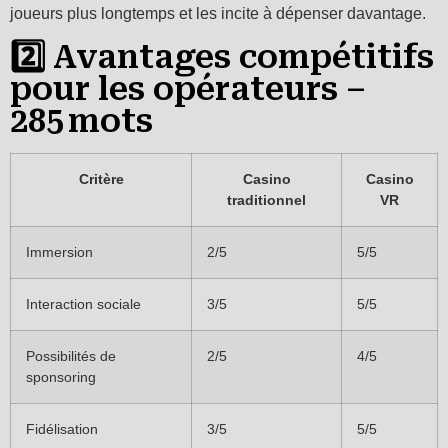
joueurs plus longtemps et les incite à dépenser davantage.
2️⃣ Avantages compétitifs
pour les opérateurs –
285 mots
Critère
Casino
Casino
traditionnel
VR
Immersion
2/5
5/5
Interaction sociale
3/5
5/5
Possibilités de
2/5
4/5
sponsoring
Fidélisation
3/5
5/5