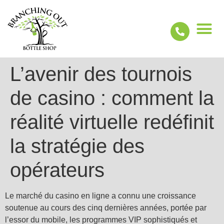
L’avenir des tournois
de casino : comment la
réalité virtuelle redéfinit
la stratégie des
opérateurs
Le marché du casino en ligne a connu une croissance
soutenue au cours des cinq dernières années, portée par
l’essor du mobile, les programmes VIP sophistiqués et