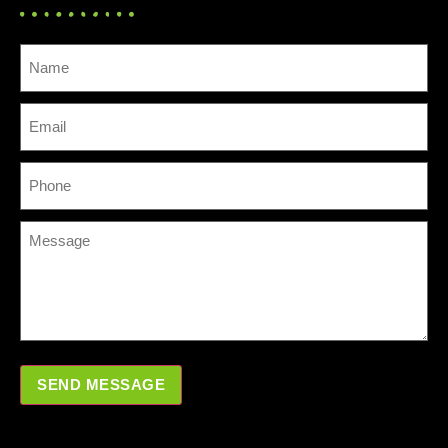
SEND MESSAGE