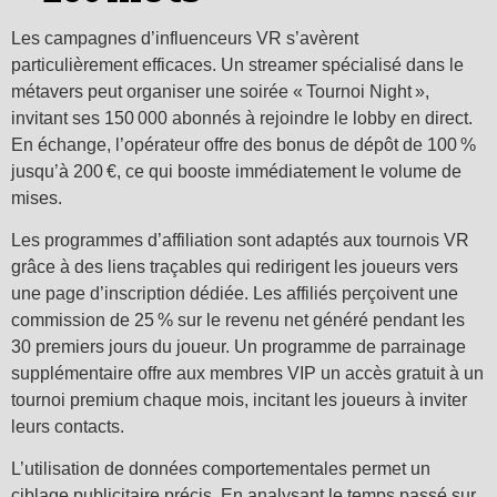
Les campagnes d’influenceurs VR s’avèrent
particulièrement efficaces. Un streamer spécialisé dans le
métavers peut organiser une soirée « Tournoi Night »,
invitant ses 150 000 abonnés à rejoindre le lobby en direct.
En échange, l’opérateur offre des bonus de dépôt de 100 %
jusqu’à 200 €, ce qui booste immédiatement le volume de
mises.
Les programmes d’affiliation sont adaptés aux tournois VR
grâce à des liens traçables qui redirigent les joueurs vers
une page d’inscription dédiée. Les affiliés perçoivent une
commission de 25 % sur le revenu net généré pendant les
30 premiers jours du joueur. Un programme de parrainage
supplémentaire offre aux membres VIP un accès gratuit à un
tournoi premium chaque mois, incitant les joueurs à inviter
leurs contacts.
L’utilisation de données comportementales permet un
ciblage publicitaire précis. En analysant le temps passé sur