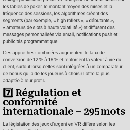
les tables de poker, le montant moyen des mises et la
fréquence des sessions, les algorithmes créent des
segments (par exemple, « high rollers », « débutants »,
« amateurs de slots à haute volatilité ») et diffusent des
messages personnalisés via email, notifications push et
publicités programmatique.
Ces approches combinées augmentent le taux de
conversion de 12 % à 18 % et renforcent la valeur à vie du
client, surtout lorsqu’elles sont intégrées à un comparateur
de bonus qui aide les joueurs à choisir l’offre la plus
adaptée à leur profil.
7️⃣ Régulation et
conformité
internationale – 295 mots
La législation des jeux d’argent en VR diffère selon les