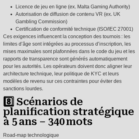
Licence de jeu en ligne (ex. Malta Gaming Authority)
Autorisation de diffusion de contenu VR (ex. UK
Gambling Commission)
Certification de conformité technique (ISO/IEC 27001)
Ces exigences influencent la conception des tournois : les
limites d’âge sont intégrées au processus d’inscription, les
mises maximales sont plafonnées dans le code du jeu et les
rapports de transparence sont générés automatiquement
pour les autorités. Les opérateurs doivent donc aligner leur
architecture technique, leur politique de KYC et leurs
modèles de revenu sur ces contraintes pour éviter des
sanctions lourdes.
8️⃣ Scénarios de
planification stratégique
à 5 ans – 340 mots
Road‑map technologique