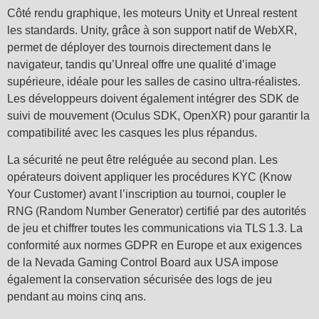
Côté rendu graphique, les moteurs Unity et Unreal restent
les standards. Unity, grâce à son support natif de WebXR,
permet de déployer des tournois directement dans le
navigateur, tandis qu’Unreal offre une qualité d’image
supérieure, idéale pour les salles de casino ultra‑réalistes.
Les développeurs doivent également intégrer des SDK de
suivi de mouvement (Oculus SDK, OpenXR) pour garantir la
compatibilité avec les casques les plus répandus.
La sécurité ne peut être reléguée au second plan. Les
opérateurs doivent appliquer les procédures KYC (Know
Your Customer) avant l’inscription au tournoi, coupler le
RNG (Random Number Generator) certifié par des autorités
de jeu et chiffrer toutes les communications via TLS 1.3. La
conformité aux normes GDPR en Europe et aux exigences
de la Nevada Gaming Control Board aux USA impose
également la conservation sécurisée des logs de jeu
pendant au moins cinq ans.