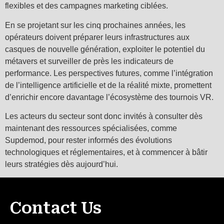
flexibles et des campagnes marketing ciblées.
En se projetant sur les cinq prochaines années, les
opérateurs doivent préparer leurs infrastructures aux
casques de nouvelle génération, exploiter le potentiel du
métavers et surveiller de près les indicateurs de
performance. Les perspectives futures, comme l’intégration
de l’intelligence artificielle et de la réalité mixte, promettent
d’enrichir encore davantage l’écosystème des tournois VR.
Les acteurs du secteur sont donc invités à consulter dès
maintenant des ressources spécialisées, comme
Supdemod, pour rester informés des évolutions
technologiques et réglementaires, et à commencer à bâtir
leurs stratégies dès aujourd’hui.
Contact Us