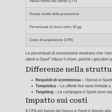
Valore medio del cliente (LTV)
Durata media della promozione
Percentuale di churn entro 30 gg
Costo di acquisizione (CPA)
Le percentuali di conversione mostrano che i bonus 
utenti e‑Sport” riduce il churn, poiché i giocato
Differenze nella strutt
Requisiti di scommessa
– I bonus e‑Sport 
Tempistica
– Le offerte live sono limitate
Targeting
– Le campagne e‑Sport sono segmen
Impatto sui costi
Il CPA più basso dei bonus e‑Sport è dovuto alla 