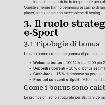
forniscono statistiche in tempo reale per c
Queste sinergie hanno permesso ai casinò di lanc
player) tradizionale con meccaniche di betting.
3. Il ruolo strat
e‑Sport
3.1 Tipologie di bonus
I casinò hanno creato una gamma di promozioni p
Welcome bonus
– 100 % fino a €200 più 2
Depositi ricorrenti
– 10 % di bonus settiman
Cash‑back
– 15 % di rimborso su perdite n
Free‑bet su eventi e‑Sport
– €10 di credito
Come i bonus sono calib
Le promozioni sono strutturate per sfruttare tre 