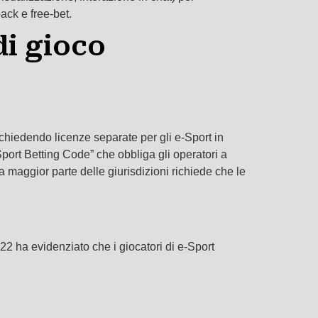
back e free‑bet.
di gioco
ichiedendo licenze separate per gli e‑Sport in
ort Betting Code” che obbliga gli operatori a
la maggior parte delle giurisdizioni richiede che le
22 ha evidenziato che i giocatori di e‑Sport