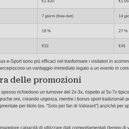
€1 420
€1 05
7 giorni (free‑bet)
14 gio
18 %
27 %
€32
€45
e‑Sport sono più efficaci nel trasformare i visitatori in scommett
ri percepiscono un vantaggio immediato legato a un evento in cors
ura delle promozioni
spesso richiedono un turnover del 2x‑3x, rispetto al 5x‑7x tipico
 a poche ore, creando urgenza, mentre i bonus sport tradizionali
tate per titolo (es. “Solo per fan di Valorant”) anziché per sp
maggiore capacità di utilizzare dati comportamentali (tempo di v