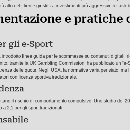
più alto del cliente giustifica investimenti più aggressivi in cash‑
mentazione e pratiche 
r gli e‑Sport
 introdotto linee guida per le scommesse su contenuti digitali, r
ito, tramite la UK Gambling Commission, ha pubblicato un “e‑Sp
sparenza delle quote. Negli USA, la normativa varia per stato, ma 
ori con licenza sportiva tradizionale.
ndenza
mentano il rischio di comportamento compulsivo. Uno studio del 20
 a 2,1 per gli sport tradizionali.
nsabile