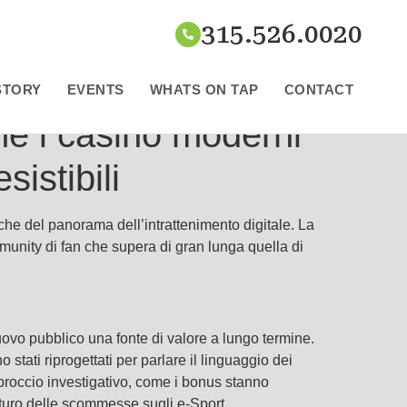
315.526.0020
STORY
EVENTS
WHATS ON TAP
CONTACT
e i casinò moderni
istibili
iche del panorama dell’intrattenimento digitale. La
mmunity di fan che supera di gran lunga quella di
nuovo pubblico una fonte di valore a lungo termine.
o stati riprogettati per parlare il linguaggio dei
proccio investigativo, come i bonus stanno
uturo delle scommesse sugli e‑Sport.