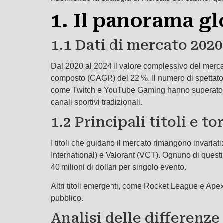
1. Il panorama gl
1.1 Dati di mercato 2020
Dal 2020 al 2024 il valore complessivo del mercato
composto (CAGR) del 22 %. Il numero di spettatori
come Twitch e YouTube Gaming hanno superato i 7
canali sportivi tradizionali.
1.2 Principali titoli e to
I titoli che guidano il mercato rimangono invari
International) e Valorant (VCT). Ognuno di questi
40 milioni di dollari per singolo evento.
Altri titoli emergenti, come Rocket League e Ape
pubblico.
Analisi delle differenze