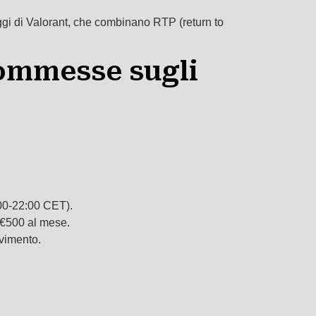
ggi di Valorant, che combinano RTP (return to
scommesse sugli
:00‑22:00 CET).
 €500 al mese.
evimento.