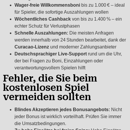
Wager‑freie Willkommensboni
bis zu 1.000 € – ideal
für Spieler, die sofortige Auszahlungen wollen
Wöchentliches Cashback
von bis zu 1.400 % – ein
echter Schutz für Verlustphasen
Schnelle Auszahlungen:
Die meisten Anfragen
werden innerhalb von 24 Stunden bearbeitet, dank der
Curacao‑Lizenz
und moderner Zahlungsanbieter
Deutschsprachiger Live‑Support
rund um die Uhr,
der bei Fragen zu Boni, Einzahlungen oder
verantwortungsvollem Spielen hilft
Fehler, die Sie beim
kostenlosen Spiel
vermeiden sollten
Blindes Akzeptieren jedes Bonusangebots:
Nicht
jeder Bonus ist wirklich vorteilhaft. Prüfen Sie immer
die Umsatzbedingungen.