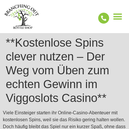
**Kostenlose Spins
clever nutzen – Der
Weg vom Üben zum
echten Gewinn im
Viggoslots Casino**
Viele Einsteiger starten ihr Online‑Casino‑Abenteuer mit
kostenlosen Spins, weil sie das Risiko gering halten wollen.
Doch häufig bleibt das Spiel nur ein kurzer Spaß, ohne dass