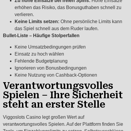
Zu hohe Einsätze bei freien Spins:
Hohe Einsätze
erhöhen das Risiko, das Bonusguthaben schnell zu
verlieren.
Keine Limits setzen:
Ohne persönliche Limits kann
das Spiel schnell aus dem Ruder laufen.
Bullet‑Liste – Häufige Stolperfallen
Keine Umsatzbedingungen prüfen
Einsatz zu hoch wählen
Fehlende Budgetplanung
Ignorieren von Bonusbedingungen
Keine Nutzung von Cashback‑Optionen
Verantwortungsvolles
Spielen – Ihre Sicherheit
steht an erster Stelle
Viggoslots Casino legt großen Wert auf
verantwortungsvolles Spielen. Auf der Plattform finden Sie