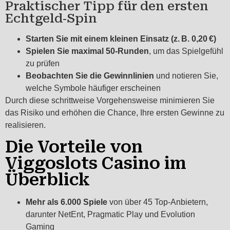
Praktischer Tipp für den ersten
Echtgeld‑Spin
Starten Sie mit einem kleinen Einsatz (z. B. 0,20 €)
Spielen Sie maximal 50‑Runden
, um das Spielgefühl
zu prüfen
Beobachten Sie die Gewinnlinien
und notieren Sie,
welche Symbole häufiger erscheinen
Durch diese schrittweise Vorgehensweise minimieren Sie
das Risiko und erhöhen die Chance, Ihre ersten Gewinne zu
realisieren.
Die Vorteile von
Viggoslots Casino im
Überblick
Mehr als 6.000 Spiele
von über 45 Top‑Anbietern,
darunter NetEnt, Pragmatic Play und Evolution
Gaming