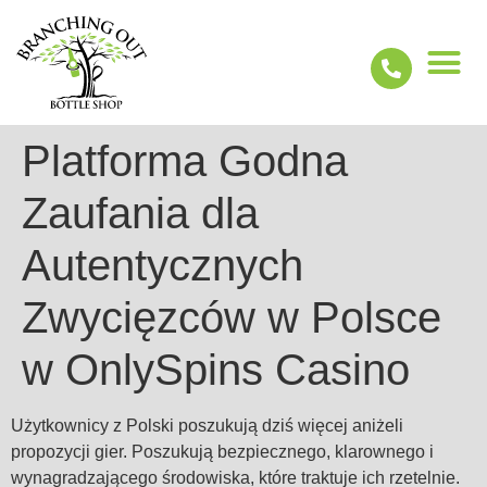
Platforma Godna
Zaufania dla
Autentycznych
Zwycięzców w Polsce
w OnlySpins Casino
Użytkownicy z Polski poszukują dziś więcej aniżeli
propozycji gier. Poszukują bezpiecznego, klarownego i
wynagradzającego środowiska, które traktuje ich rzetelnie.