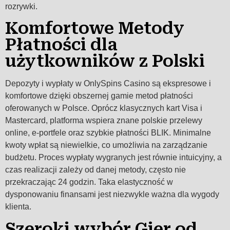
rozrywki.
Komfortowe Metody
Płatności dla
użytkowników z Polski
Depozyty i wypłaty w OnlySpins Casino są ekspresowe i
komfortowe dzięki obszernej gamie metod płatności
oferowanych w Polsce. Oprócz klasycznych kart Visa i
Mastercard, platforma wspiera znane polskie przelewy
online, e-portfele oraz szybkie płatności BLIK. Minimalne
kwoty wpłat są niewielkie, co umożliwia na zarządzanie
budżetu. Proces wypłaty wygranych jest równie intuicyjny, a
czas realizacji zależy od danej metody, często nie
przekraczając 24 godzin. Taka elastyczność w
dysponowaniu finansami jest niezwykle ważna dla wygody
klienta.
Szeroki wybór Gier od