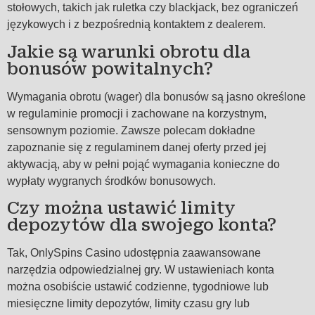
stołowych, takich jak ruletka czy blackjack, bez ograniczeń
językowych i z bezpośrednią kontaktem z dealerem.
Jakie są warunki obrotu dla
bonusów powitalnych?
Wymagania obrotu (wager) dla bonusów są jasno określone
w regulaminie promocji i zachowane na korzystnym,
sensownym poziomie. Zawsze polecam dokładne
zapoznanie się z regulaminem danej oferty przed jej
aktywacją, aby w pełni pojąć wymagania konieczne do
wypłaty wygranych środków bonusowych.
Czy można ustawić limity
depozytów dla swojego konta?
Tak, OnlySpins Casino udostępnia zaawansowane
narzędzia odpowiedzialnej gry. W ustawieniach konta
można osobiście ustawić codzienne, tygodniowe lub
miesięczne limity depozytów, limity czasu gry lub