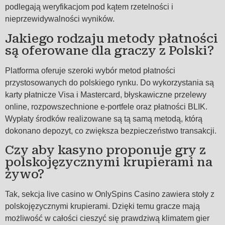
podlegają weryfikacjom pod kątem rzetelności i
nieprzewidywalności wyników.
Jakiego rodzaju metody płatności
są oferowane dla graczy z Polski?
Platforma oferuje szeroki wybór metod płatności
przystosowanych do polskiego rynku. Do wykorzystania są
karty płatnicze Visa i Mastercard, błyskawiczne przelewy
online, rozpowszechnione e-portfele oraz płatności BLIK.
Wypłaty środków realizowane są tą samą metodą, którą
dokonano depozyt, co zwiększa bezpieczeństwo transakcji.
Czy aby kasyno proponuje gry z
polskojęzycznymi krupierami na
żywo?
Tak, sekcja live casino w OnlySpins Casino zawiera stoły z
polskojęzycznymi krupierami. Dzięki temu gracze mają
możliwość w całości cieszyć się prawdziwą klimatem gier