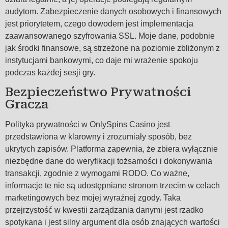
audytom. Zabezpieczenie danych osobowych i finansowych
jest priorytetem, czego dowodem jest implementacja
zaawansowanego szyfrowania SSL. Moje dane, podobnie
jak środki finansowe, są strzeżone na poziomie zbliżonym z
instytucjami bankowymi, co daje mi wrażenie spokoju
podczas każdej sesji gry.
Bezpieczeństwo Prywatności
Gracza
Polityka prywatności w OnlySpins Casino jest
przedstawiona w klarowny i zrozumiały sposób, bez
ukrytych zapisów. Platforma zapewnia, że zbiera wyłącznie
niezbędne dane do weryfikacji tożsamości i dokonywania
transakcji, zgodnie z wymogami RODO. Co ważne,
informacje te nie są udostępniane stronom trzecim w celach
marketingowych bez mojej wyraźnej zgody. Taka
przejrzystość w kwestii zarządzania danymi jest rzadko
spotykana i jest silny argument dla osób znających wartości