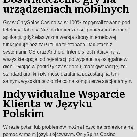
urządzeniach mobilnych
Gry w OnlySpins Casino są w 100% zoptymalizowane pod
telefony i tablety. Nie ma konieczności pobierania osobnej
aplikacji, gdyż elastyczna wersja strony internetowej
funkcjonuje bez zarzutu na telefonach i tabletach z
systemami iOS oraz Android. Interfejs jest intuicyjny, a
wszystkie opcje, od rejestracji po wypłatę, są osiągalne w
dłoni. Grając w podróży czy w domu, mam gwarancję, że
standard grafiki i płynność działania pozostają na tym
samym, wysokim poziomie co na komputerze stacjonarnym.
Indywidualne Wsparcie
Klienta w Języku
Polskim
W razie pytań lub problemów można liczyć na profesjonalną
pomoc w moim języku ojczystym. OnlySpins Casino