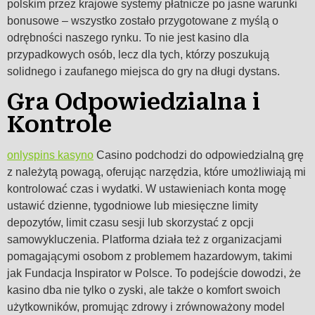
polskim przez krajowe systemy płatnicze po jasne warunki
bonusowe – wszystko zostało przygotowane z myślą o
odrębności naszego rynku. To nie jest kasino dla
przypadkowych osób, lecz dla tych, którzy poszukują
solidnego i zaufanego miejsca do gry na długi dystans.
Gra Odpowiedzialna i
Kontrole
onlyspins kasyno
Casino podchodzi do odpowiedzialną grę
z należytą powagą, oferując narzędzia, które umożliwiają mi
kontrolować czas i wydatki. W ustawieniach konta mogę
ustawić dzienne, tygodniowe lub miesięczne limity
depozytów, limit czasu sesji lub skorzystać z opcji
samowykluczenia. Platforma działa też z organizacjami
pomagającymi osobom z problemem hazardowym, takimi
jak Fundacja Inspirator w Polsce. To podejście dowodzi, że
kasino dba nie tylko o zyski, ale także o komfort swoich
użytkowników, promując zdrowy i zrównoważony model