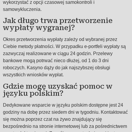
wykorzystać z opcji czasowej samokontroli i
samowykluczenia.
Jak długo trwa przetworzenie
wypłaty wygranej?
Okres przetworzenia wypłaty zależy od wybranej przez
Ciebie metody płatności. W przypadku e-portfeli wypłaty są
zazwyczaj realizowane w ciągu 24 godzin. Przelewy
bankowe mogą potrwać nieco dłużej, od 1 do 3 dni
roboczych. Kasyno dąży do jak najszybszej obsługi
wszystkich wniosków wypłat.
Gdzie mogę uzyskać pomoc w
języku polskim?
Dedykowane wsparcie w języku polskim dostępne jest 24
godziny na dobę przez siedem dni w tygodniu. Kontaktować
się można poprzez czat na żywo znajdujący się
bezpośrednio na stronie internetowej lub za pośrednictwem