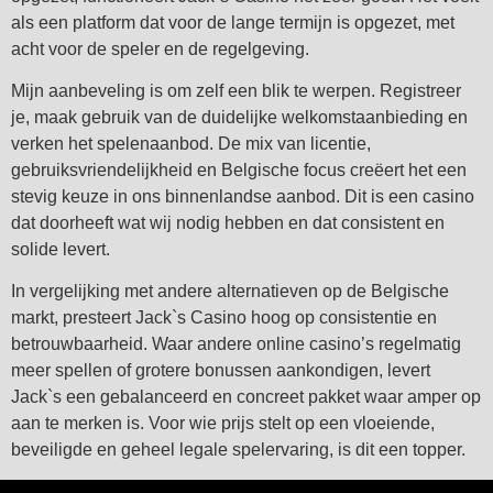
als een platform dat voor de lange termijn is opgezet, met
acht voor de speler en de regelgeving.
Mijn aanbeveling is om zelf een blik te werpen. Registreer
je, maak gebruik van de duidelijke welkomstaanbieding en
verken het spelenaanbod. De mix van licentie,
gebruiksvriendelijkheid en Belgische focus creëert het een
stevig keuze in ons binnenlandse aanbod. Dit is een casino
dat doorheeft wat wij nodig hebben en dat consistent en
solide levert.
In vergelijking met andere alternatieven op de Belgische
markt, presteert Jack`s Casino hoog op consistentie en
betrouwbaarheid. Waar andere online casino’s regelmatig
meer spellen of grotere bonussen aankondigen, levert
Jack`s een gebalanceerd en concreet pakket waar amper op
aan te merken is. Voor wie prijs stelt op een vloeiende,
beveiligde en geheel legale spelervaring, is dit een topper.