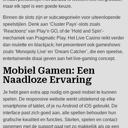
maar elk spel is een goede keuze.
Binnen de slots zijn er subcategorieën voor uiteenlopende
speelstijlen. Denk aan ‘Cluster Pays’-slots zoals
‘Reactoonz’ van Play’n GO, of de ‘Hold and Spin’-
mechaniek van Pragmatic Play. Het Live Casino reikt verder
dan roulette en blackjack; het presenteert ook gameshows
zoals ‘Monopoly Live’ en ‘Dream Catcher’, die een speelse,
entertainende draai geven aan het live-gaming concept.
Mobiel Gamen: Een
Naadloze Ervaring
Je hebt geen extra app nodig om goed mobiel te kunnen
spelen. De responsive website werkt uitstekend op elke
smartphone of tablet, of je nu Android of iOS gebruikt. De
interface past zich goed aan, alle spellen behouden hun
grafische kwaliteit en functies. Storten, spelen en contact
opnemen met de support gaat net zo makkelijk als op een