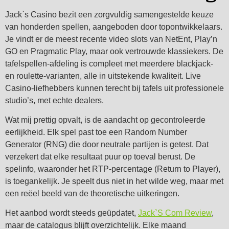
Jack`s Casino bezit een zorgvuldig samengestelde keuze
van honderden spellen, aangeboden door topontwikkelaars.
Je vindt er de meest recente video slots van NetEnt, Play’n
GO en Pragmatic Play, maar ook vertrouwde klassiekers. De
tafelspellen-afdeling is compleet met meerdere blackjack-
en roulette-varianten, alle in uitstekende kwaliteit. Live
Casino-liefhebbers kunnen terecht bij tafels uit professionele
studio’s, met echte dealers.
Wat mij prettig opvalt, is de aandacht op gecontroleerde
eerlijkheid. Elk spel past toe een Random Number
Generator (RNG) die door neutrale partijen is getest. Dat
verzekert dat elke resultaat puur op toeval berust. De
spelinfo, waaronder het RTP-percentage (Return to Player),
is toegankelijk. Je speelt dus niet in het wilde weg, maar met
een reëel beeld van de theoretische uitkeringen.
Het aanbod wordt steeds geüpdatet,
Jack`S Com Review
,
maar de catalogus blijft overzichtelijk. Elke maand