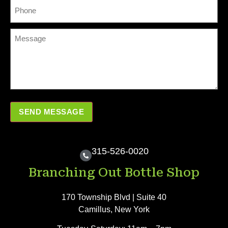
SEND MESSAGE
315-526-0020
Branching Out Bottle Shop
170 Township Blvd | Suite 40
Camillus, New York