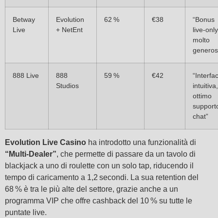
Betway
Evolution
62 %
€38
“Bonus
Live
+ NetEnt
live‑only
molto
generos
888 Live
888
59 %
€42
“Interfa
Studios
intuitiva,
ottimo
support
chat”
Evolution Live Casino
ha introdotto una funzionalità di
“Multi‑Dealer”
, che permette di passare da un tavolo di
blackjack a uno di roulette con un solo tap, riducendo il
tempo di caricamento a 1,2 secondi. La sua retention del
68 % è tra le più alte del settore, grazie anche a un
programma VIP che offre cashback del 10 % su tutte le
puntate live.