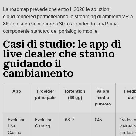
La roadmap prevede che entro il 2028 le soluzioni
cloud‑rendered permetteranno lo streaming di ambienti VR a
8K con latenza inferiore a 30 ms, rendendo la VR una
componente standard del portafoglio mobile.
Casi di studio: le app di
live dealer che stanno
guidando il
cambiamento
App
Provider
Retention
Valore
Feed
principale
(30 gg)
medio
uten
puntata
Evolution
Evolution
68 %
€45
“Video n
Live
Gaming
dealer 
Casino
professi