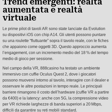
Trend emergenti: realtà
aumentata e realtà
virtuale
Le prime pilot di tavoli AR sono state lanciate da Evolution
su dispositivi iOS con chip A14. Gli utenti possono puntare
su una roulette “fluttuante” sopra il tavolo reale, con le fiches
che appaiono come oggetti 3D. Questo approccio aumenta
l’engagement, con un incremento medio del 18 % del tempo
medio di gioco per sessione.
Nel campo della VR, 888casino ha testato un ambiente
immersivo con cuffie Oculus Quest 2, dove i giocatori
possono muoversi intorno al tavolo, interagire con il dealer e
osservare le altre postazioni in tempo reale. Le principali
barriere rimangono il costo dell’hardware (cuffie VR a partire
da €400) e la latency: anche con 5G, la compressione video
per VR richiede larghezze di banda superiori a 20 Mbps,
difficili da garantire su reti mobili standard.