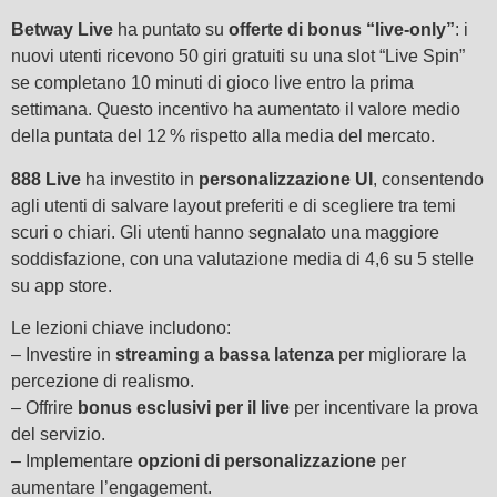
Betway Live
ha puntato su
offerte di bonus “live‑only”
: i
nuovi utenti ricevono 50 giri gratuiti su una slot “Live Spin”
se completano 10 minuti di gioco live entro la prima
settimana. Questo incentivo ha aumentato il valore medio
della puntata del 12 % rispetto alla media del mercato.
888 Live
ha investito in
personalizzazione UI
, consentendo
agli utenti di salvare layout preferiti e di scegliere tra temi
scuri o chiari. Gli utenti hanno segnalato una maggiore
soddisfazione, con una valutazione media di 4,6 su 5 stelle
su app store.
Le lezioni chiave includono:
– Investire in
streaming a bassa latenza
per migliorare la
percezione di realismo.
– Offrire
bonus esclusivi per il live
per incentivare la prova
del servizio.
– Implementare
opzioni di personalizzazione
per
aumentare l’engagement.