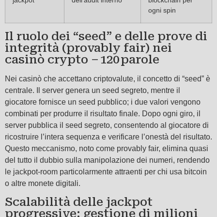
ogni spin
Il ruolo dei “seed” e delle prove di
integrità (provably fair) nei
casinò crypto – 120 parole
Nei casinò che accettano criptovalute, il concetto di “seed” è
centrale. Il server genera un seed segreto, mentre il
giocatore fornisce un seed pubblico; i due valori vengono
combinati per produrre il risultato finale. Dopo ogni giro, il
server pubblica il seed segreto, consentendo al giocatore di
ricostruire l’intera sequenza e verificare l’onestà del risultato.
Questo meccanismo, noto come provably fair, elimina quasi
del tutto il dubbio sulla manipolazione dei numeri, rendendo
le jackpot‑room particolarmente attraenti per chi usa bitcoin
o altre monete digitali.
Scalabilità delle jackpot
progressive: gestione di milioni