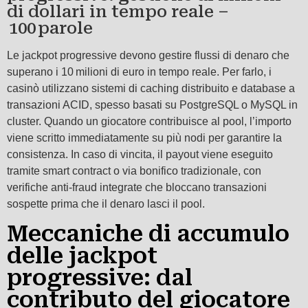
di dollari in tempo reale –
100 parole
Le jackpot progressive devono gestire flussi di denaro che
superano i 10 milioni di euro in tempo reale. Per farlo, i
casinò utilizzano sistemi di caching distribuito e database a
transazioni ACID, spesso basati su PostgreSQL o MySQL in
cluster. Quando un giocatore contribuisce al pool, l’importo
viene scritto immediatamente su più nodi per garantire la
consistenza. In caso di vincita, il payout viene eseguito
tramite smart contract o via bonifico tradizionale, con
verifiche anti‑fraud integrate che bloccano transazioni
sospette prima che il denaro lasci il pool.
Meccaniche di accumulo
delle jackpot
progressive: dal
contributo del giocatore