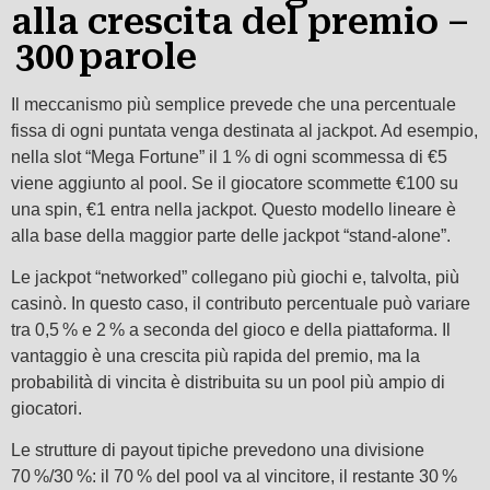
alla crescita del premio –
300 parole
Il meccanismo più semplice prevede che una percentuale
fissa di ogni puntata venga destinata al jackpot. Ad esempio,
nella slot “Mega Fortune” il 1 % di ogni scommessa di €5
viene aggiunto al pool. Se il giocatore scommette €100 su
una spin, €1 entra nella jackpot. Questo modello lineare è
alla base della maggior parte delle jackpot “stand‑alone”.
Le jackpot “networked” collegano più giochi e, talvolta, più
casinò. In questo caso, il contributo percentuale può variare
tra 0,5 % e 2 % a seconda del gioco e della piattaforma. Il
vantaggio è una crescita più rapida del premio, ma la
probabilità di vincita è distribuita su un pool più ampio di
giocatori.
Le strutture di payout tipiche prevedono una divisione
70 %/30 %: il 70 % del pool va al vincitore, il restante 30 %