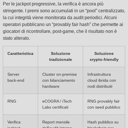
Per le jackpot progressive, la verifica è ancora più
stringente. I premi sono accumulati in un “pool” centralizzato,
la cui integrità viene monitorata da audit periodici. Alcuni
operatori pubblicano un “provably fair hash” che permette ai
giocatori di ricontrollare, post‑game, che il risultato non è
stato alterato.
Caratteristica
Soluzione
Soluzione
tradizionale
crypto‑friendly
Server
Cluster on‑premise
Infrastruttura
back‑end
con bilanciamento
cloud ibrida con
hardware
nodi distribuiti
RNG
eCOGRA / iTech
RNG provably fair
Labs certificati
con seed pubblico
Verifica
Report mensile
Hash pubblico su
jackpot
dell’audit interno
blockchain per