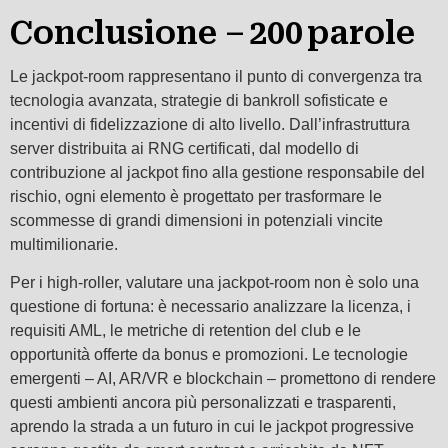
Conclusione – 200 parole
Le jackpot‑room rappresentano il punto di convergenza tra
tecnologia avanzata, strategie di bankroll sofisticate e
incentivi di fidelizzazione di alto livello. Dall’infrastruttura
server distribuita ai RNG certificati, dal modello di
contribuzione al jackpot fino alla gestione responsabile del
rischio, ogni elemento è progettato per trasformare le
scommesse di grandi dimensioni in potenziali vincite
multimilionarie.
Per i high‑roller, valutare una jackpot‑room non è solo una
questione di fortuna: è necessario analizzare la licenza, i
requisiti AML, le metriche di retention del club e le
opportunità offerte da bonus e promozioni. Le tecnologie
emergenti – AI, AR/VR e blockchain – promettono di rendere
questi ambienti ancora più personalizzati e trasparenti,
aprendo la strada a un futuro in cui le jackpot progressive