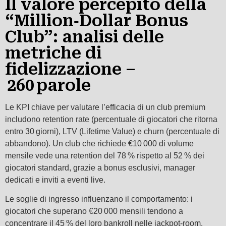
Il valore percepito della
“Million‑Dollar Bonus
Club”: analisi delle
metriche di
fidelizzazione –
260 parole
Le KPI chiave per valutare l’efficacia di un club premium
includono retention rate (percentuale di giocatori che ritorna
entro 30 giorni), LTV (Lifetime Value) e churn (percentuale di
abbandono). Un club che richiede €10 000 di volume
mensile vede una retention del 78 % rispetto al 52 % dei
giocatori standard, grazie a bonus esclusivi, manager
dedicati e inviti a eventi live.
Le soglie di ingresso influenzano il comportamento: i
giocatori che superano €20 000 mensili tendono a
concentrare il 45 % del loro bankroll nelle jackpot‑room,