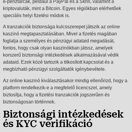
e-pénztárcák, például a PayPal és a Skrill, valamint a
kriptovaluták, mint a Bitcoin. Egyes régiókban elérhetőek
speciális helyi fizetési módok is.
A tranzakciók biztonsága kulcsszerepet játszik az online
kaszinó megtapasztalásában. Mivel a fizetés magában
foglalja a személyes és pénzügyi adataid megadását,
fontos, hogy csak olyan kaszinókban játssz, amelyek
korszerű biztonsági intézkedések alkalmazásával védik
adataid. Ezek közé tartozik a titkosított kapcsolat és a
megbízható pénzügyi szolgáltatók igénybevétele.
Az online kaszinó kiválasztásakor mindig ellenőrizd, hogy a
platform rendelkezik-e a megfelelő licencszel, amely
biztosítja, hogy a fizetési tranzakciók jogszerűen és
biztonságosan történnek.
Biztonsági intézkedések
és KYC verifikáció