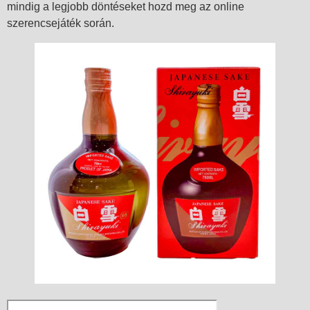
mindig a legjobb döntéseket hozd meg az online
szerencsejáték során.