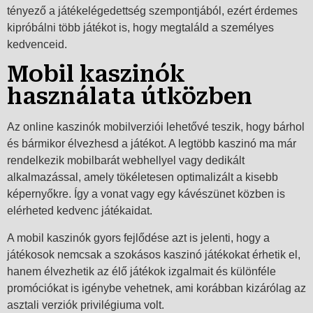
tényező a játékelégedettség szempontjából, ezért érdemes
kipróbálni több játékot is, hogy megtaláld a személyes
kedvenceid.
Mobil kaszinók
használata útközben
Az online kaszinók mobilverziói lehetővé teszik, hogy bárhol
és bármikor élvezhesd a játékot. A legtöbb kaszinó ma már
rendelkezik mobilbarát webhellyel vagy dedikált
alkalmazással, amely tökéletesen optimalizált a kisebb
képernyőkre. Így a vonat vagy egy kávészünet közben is
elérheted kedvenc játékaidat.
A mobil kaszinók gyors fejlődése azt is jelenti, hogy a
játékosok nemcsak a szokásos kaszinó játékokat érhetik el,
hanem élvezhetik az élő játékok izgalmait és különféle
promóciókat is igénybe vehetnek, ami korábban kizárólag az
asztali verziók privilégiuma volt.