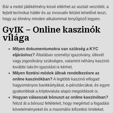
Bár a mobil játékélmény kissé eltérhet az asztali verziótól, a
fejlett technikai háttér és az innovatív felület lehetővé teszi,
hogy az élmény minden alkalommal lenyűgöző legyen.
GyIK – Online kaszinók
világa
Milyen dokumentumokra van szükség a KYC
eljáráshoz?
Általában személyi igazolvány, útlevél
vagy jogosítvány szükséges, valamint néhány kaszinó
további lakcím igazolást is kérhet.
Milyen fizetési módok állnak rendelkezésre az
online kaszinókban?
A legtöbb kaszinó elfogad
hagyományos bankkártyákat, e-pénztárcákat, és egyre
gyakoribbak a kriptovaluta alapú megoldások is.
Hogyan válasszak bónuszt az online kaszinóban?
Nézd át a bónusz feltételeit, hogy megértsd a fogadási
követelményeket és a maximális kifizetési limiteket.