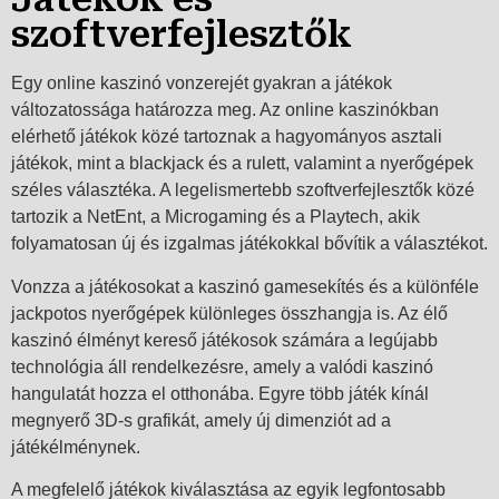
szoftverfejlesztők
Egy online kaszinó vonzerejét gyakran a játékok
változatossága határozza meg. Az online kaszinókban
elérhető játékok közé tartoznak a hagyományos asztali
játékok, mint a blackjack és a rulett, valamint a nyerőgépek
széles választéka. A legelismertebb szoftverfejlesztők közé
tartozik a NetEnt, a Microgaming és a Playtech, akik
folyamatosan új és izgalmas játékokkal bővítik a választékot.
Vonzza a játékosokat a kaszinó gamesekítés és a különféle
jackpotos nyerőgépek különleges összhangja is. Az élő
kaszinó élményt kereső játékosok számára a legújabb
technológia áll rendelkezésre, amely a valódi kaszinó
hangulatát hozza el otthonába. Egyre több játék kínál
megnyerő 3D-s grafikát, amely új dimenziót ad a
játékélménynek.
A megfelelő játékok kiválasztása az egyik legfontosabb