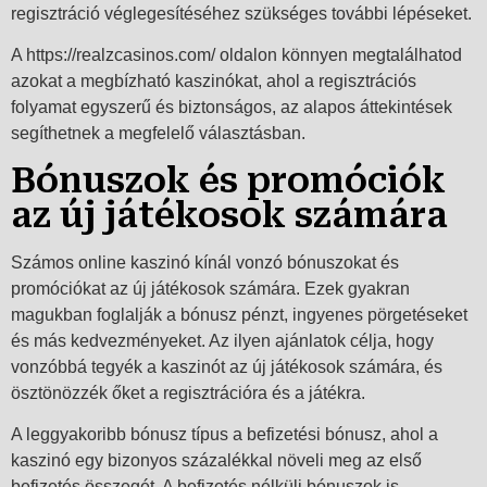
regisztráció véglegesítéséhez szükséges további lépéseket.
A https://realzcasinos.com/ oldalon könnyen megtalálhatod
azokat a megbízható kaszinókat, ahol a regisztrációs
folyamat egyszerű és biztonságos, az alapos áttekintések
segíthetnek a megfelelő választásban.
Bónuszok és promóciók
az új játékosok számára
Számos online kaszinó kínál vonzó bónuszokat és
promóciókat az új játékosok számára. Ezek gyakran
magukban foglalják a bónusz pénzt, ingyenes pörgetéseket
és más kedvezményeket. Az ilyen ajánlatok célja, hogy
vonzóbbá tegyék a kaszinót az új játékosok számára, és
ösztönözzék őket a regisztrációra és a játékra.
A leggyakoribb bónusz típus a befizetési bónusz, ahol a
kaszinó egy bizonyos százalékkal növeli meg az első
befizetés összegét. A befizetés nélküli bónuszok is