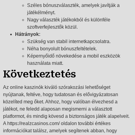
Széles bónuszválaszték, amelyek javítják a
játékélményt.
Nagy választék játékokból és különféle
szoftverfejlesztők közül.
Hátrányok:
Szükség van stabil internetkapcsolatra.
Néha bonyolult bónuszfeltételek.
Képernyőidő növekedése a mobil eszközök
használata miatt.
Következtetés
Az online kaszinók kiváló szórakozási lehetőséget
nyújtanak, feltéve, hogy tudatosan és elővigyázatosan
közelíted meg őket. Ahhoz, hogy valóban élvezhesd a
játékot, ne feledd alaposan megismerni a választott
platformot, és mindig kövesd a biztonságos játék alapelveit.
A https://realzcasinos.com/ oldalon további értékes
információkat találsz, amelyek segítenek abban, hogy