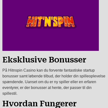
Eksklusive Bonusser
På Hitnspin Casino kan du forvente fantastiske startup
bonusser samt løbende tilbud, der holder din spilleoplevelse
spændende. Uanset om du er ny spiller eller en erfaren
eventyrer, er der bonusser at hente, der passer til din
spillestil.
Hvordan Fungerer