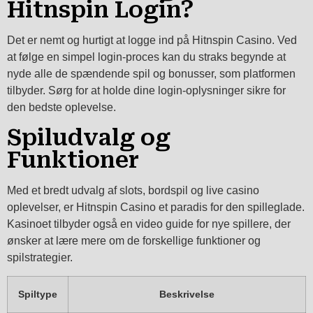
Hitnspin Login?
Det er nemt og hurtigt at logge ind på Hitnspin Casino. Ved
at følge en simpel login-proces kan du straks begynde at
nyde alle de spændende spil og bonusser, som platformen
tilbyder. Sørg for at holde dine login-oplysninger sikre for
den bedste oplevelse.
Spiludvalg og
Funktioner
Med et bredt udvalg af slots, bordspil og live casino
oplevelser, er Hitnspin Casino et paradis for den spilleglade.
Kasinoet tilbyder også en video guide for nye spillere, der
ønsker at lære mere om de forskellige funktioner og
spilstrategier.
Spiltype
Beskrivelse