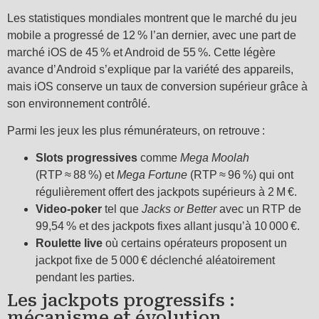
Les statistiques mondiales montrent que le marché du jeu
mobile a progressé de 12 % l’an dernier, avec une part de
marché iOS de 45 % et Android de 55 %. Cette légère
avance d’Android s’explique par la variété des appareils,
mais iOS conserve un taux de conversion supérieur grâce à
son environnement contrôlé.
Parmi les jeux les plus rémunérateurs, on retrouve :
Slots progressives
comme
Mega Moolah
(RTP ≈ 88 %) et
Mega Fortune
(RTP ≈ 96 %) qui ont
régulièrement offert des jackpots supérieurs à 2 M €.
Video‑poker
tel que
Jacks or Better
avec un RTP de
99,54 % et des jackpots fixes allant jusqu’à 10 000 €.
Roulette live
où certains opérateurs proposent un
jackpot fixe de 5 000 € déclenché aléatoirement
pendant les parties.
Les jackpots progressifs :
mécanisme et évolution