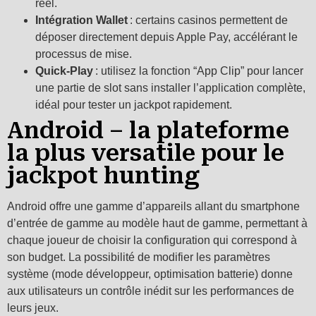
réel.
Intégration Wallet
: certains casinos permettent de
déposer directement depuis Apple Pay, accélérant le
processus de mise.
Quick‑Play
: utilisez la fonction “App Clip” pour lancer
une partie de slot sans installer l’application complète,
idéal pour tester un jackpot rapidement.
Android – la plateforme
la plus versatile pour le
jackpot hunting
Android offre une gamme d’appareils allant du smartphone
d’entrée de gamme au modèle haut de gamme, permettant à
chaque joueur de choisir la configuration qui correspond à
son budget. La possibilité de modifier les paramètres
système (mode développeur, optimisation batterie) donne
aux utilisateurs un contrôle inédit sur les performances de
leurs jeux.