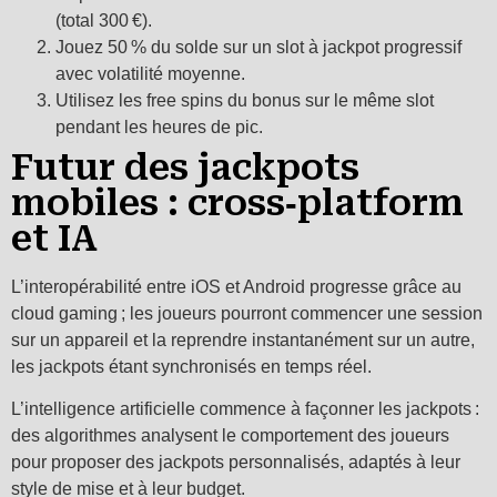
(total 300 €).
Jouez 50 % du solde sur un slot à jackpot progressif
avec volatilité moyenne.
Utilisez les free spins du bonus sur le même slot
pendant les heures de pic.
Futur des jackpots
mobiles : cross‑platform
et IA
L’interopérabilité entre iOS et Android progresse grâce au
cloud gaming ; les joueurs pourront commencer une session
sur un appareil et la reprendre instantanément sur un autre,
les jackpots étant synchronisés en temps réel.
L’intelligence artificielle commence à façonner les jackpots :
des algorithmes analysent le comportement des joueurs
pour proposer des jackpots personnalisés, adaptés à leur
style de mise et à leur budget.