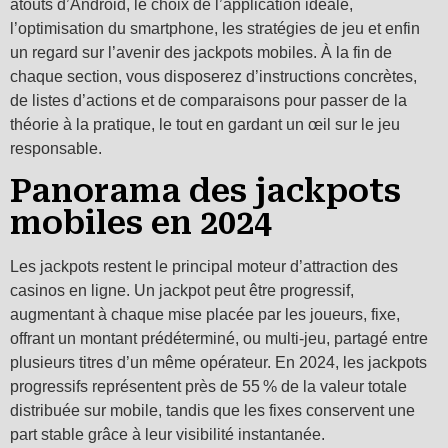
atouts d’Android, le choix de l’application idéale,
l’optimisation du smartphone, les stratégies de jeu et enfin
un regard sur l’avenir des jackpots mobiles. À la fin de
chaque section, vous disposerez d’instructions concrètes,
de listes d’actions et de comparaisons pour passer de la
théorie à la pratique, le tout en gardant un œil sur le jeu
responsable.
Panorama des jackpots
mobiles en 2024
Les jackpots restent le principal moteur d’attraction des
casinos en ligne. Un jackpot peut être progressif,
augmentant à chaque mise placée par les joueurs, fixe,
offrant un montant prédéterminé, ou multi‑jeu, partagé entre
plusieurs titres d’un même opérateur. En 2024, les jackpots
progressifs représentent près de 55 % de la valeur totale
distribuée sur mobile, tandis que les fixes conservent une
part stable grâce à leur visibilité instantanée.