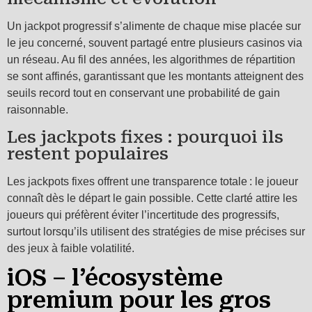
Un jackpot progressif s’alimente de chaque mise placée sur
le jeu concerné, souvent partagé entre plusieurs casinos via
un réseau. Au fil des années, les algorithmes de répartition
se sont affinés, garantissant que les montants atteignent des
seuils record tout en conservant une probabilité de gain
raisonnable.
Les jackpots fixes : pourquoi ils
restent populaires
Les jackpots fixes offrent une transparence totale : le joueur
connaît dès le départ le gain possible. Cette clarté attire les
joueurs qui préfèrent éviter l’incertitude des progressifs,
surtout lorsqu’ils utilisent des stratégies de mise précises sur
des jeux à faible volatilité.
iOS – l’écosystème
premium pour les gros