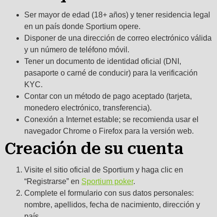
Ser mayor de edad (18+ años) y tener residencia legal
en un país donde Sportium opere.
Disponer de una dirección de correo electrónico válida
y un número de teléfono móvil.
Tener un documento de identidad oficial (DNI,
pasaporte o carné de conducir) para la verificación
KYC.
Contar con un método de pago aceptado (tarjeta,
monedero electrónico, transferencia).
Conexión a Internet estable; se recomienda usar el
navegador Chrome o Firefox para la versión web.
Creación de su cuenta
Visite el sitio oficial de Sportium y haga clic en
“Registrarse” en
Sportium poker
.
Complete el formulario con sus datos personales:
nombre, apellidos, fecha de nacimiento, dirección y
país.