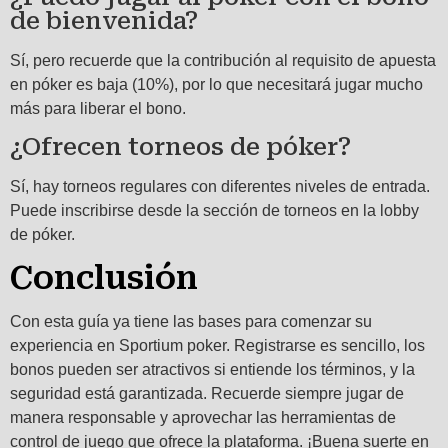
de bienvenida?
Sí, pero recuerde que la contribución al requisito de apuesta
en póker es baja (10%), por lo que necesitará jugar mucho
más para liberar el bono.
¿Ofrecen torneos de póker?
Sí, hay torneos regulares con diferentes niveles de entrada.
Puede inscribirse desde la sección de torneos en la lobby
de póker.
Conclusión
Con esta guía ya tiene las bases para comenzar su
experiencia en Sportium poker. Registrarse es sencillo, los
bonos pueden ser atractivos si entiende los términos, y la
seguridad está garantizada. Recuerde siempre jugar de
manera responsable y aprovechar las herramientas de
control de juego que ofrece la plataforma. ¡Buena suerte en