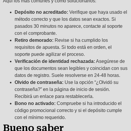
Aquí los más comunes y cómo solucionarlos:
Depósito no acreditado:
Verifique que haya usado el
método correcto y que los datos sean exactos. Si
pasados 30 minutos no aparece, contacte al soporte
con el comprobante.
Retiro demorado:
Revise si ha cumplido los
requisitos de apuesta. Si todo está en orden, el
soporte puede agilizar el proceso.
Verificación de identidad rechazada:
Asegúrese de
que los documentos sean legibles y coincidan con sus
datos de registro. Suele resolverse en 24-48 horas.
Olvido de contraseña:
Use la opción “¿Olvidó su
contraseña?” en la página de inicio de sesión.
Recibirá un enlace para restablecerla.
Bono no activado:
Compruebe si ha introducido el
código promocional correcto y si el depósito cumple
con el mínimo requerido.
Bueno saber