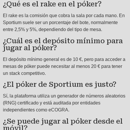
¿Qué es el rake en el póker?
El rake es la comisión que cobra la sala por cada mano. En
Sportium suele ser un porcentaje del bote, normalmente
entre 2,5% y 5%, dependiendo del tipo de mesa.
¿Cuál es el depósito mínimo para
jugar al póker?
El depósito mínimo general es de 10 €, pero para acceder a
mesas de póker puede necesitar al menos 20 € para tener
un stack competitivo.
¿El póker de Sportium es justo?
Sí, la plataforma utiliza un generador de números aleatorios
(RNG) certificado y está auditada por entidades
independientes como eCOGRA.
¿Se puede jugar al póker desde el
móvil?