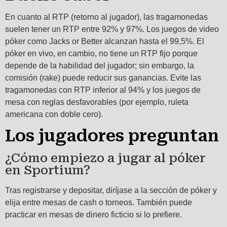
En cuanto al RTP (retorno al jugador), las tragamonedas
suelen tener un RTP entre 92% y 97%. Los juegos de video
póker como Jacks or Better alcanzan hasta el 99,5%. El
póker en vivo, en cambio, no tiene un RTP fijo porque
depende de la habilidad del jugador; sin embargo, la
comisión (rake) puede reducir sus ganancias. Evite las
tragamonedas con RTP inferior al 94% y los juegos de
mesa con reglas desfavorables (por ejemplo, ruleta
americana con doble cero).
Los jugadores preguntan
¿Cómo empiezo a jugar al póker
en Sportium?
Tras registrarse y depositar, diríjase a la sección de póker y
elija entre mesas de cash o torneos. También puede
practicar en mesas de dinero ficticio si lo prefiere.