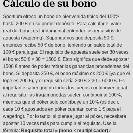
Cálculo de su bono
Sportium ofrece un bono de bienvenida típico del 100%
hasta 200 € en su primer depósito. Para calcular el valor
real del bono, es fundamental entender los requisitos de
apuesta (wagering). Supongamos que deposita 50 €;
entonces recibe 50 € de bono, teniendo un saldo total de
100 € para jugar. El requisito de apuesta suele ser 30 veces
el bono: 50 € × 30 = 1500 €. Esto significa que debe apostar
1500 € antes de poder retirar las ganancias procedentes del
bono. Si deposita 250 €, el bono máximo es 200 € (ya que el
tope es 200 €), y el requisito sería 200 € × 30 = 6000 €. Es
importante saber que no todos los juegos contribuyen igual
al requisito: las tragamonedas suelen contribuir al 100%,
mientras que el póker solo contribuye un 10% (es decir,
cada 10 € apostados en póker cuentan como 1 € para el
wagering). Por lo tanto, si planea jugar al póker, necesitará
apostar 10 veces más para cumplir el requisito. Use la
fórmula:
Requisito total = (bono × multiplicador) /