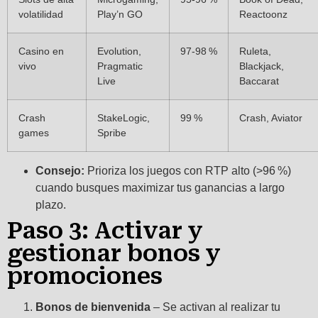
volatilidad
Play’n GO
Reactoonz
Casino en
Evolution,
97‑98 %
Ruleta,
vivo
Pragmatic
Blackjack,
Live
Baccarat
Crash
StakeLogic,
99 %
Crash, Aviator
games
Spribe
Consejo:
Prioriza los juegos con RTP alto (>96 %)
cuando busques maximizar tus ganancias a largo
plazo.
Paso 3: Activar y
gestionar bonos y
promociones
Bonos de bienvenida
– Se activan al realizar tu