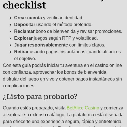
checklist
Crear cuenta
y verificar identidad.
Depositar
usando el método preferido.
Reclamar
bono de bienvenida y revisar promociones.
Explorar
juegos según RTP y volatilidad.
Jugar responsablemente
con límites claros.
Retirar
usando pagos instantáneos cuando alcances
el objetivo.
Con esta guía podrás iniciar tu aventura en el casino online
con confianza, aprovechar los bonos de bienvenida,
disfrutar del juego en vivo y obtener pagos instantáneos sin
complicaciones.
¿Listo para probarlo?
Cuando estés preparado, visita
BetAlice Casino
y comienza
a explorar su extenso catálogo. La plataforma está diseñada
para ofrecerte una experiencia segura, rápida y entretenida,