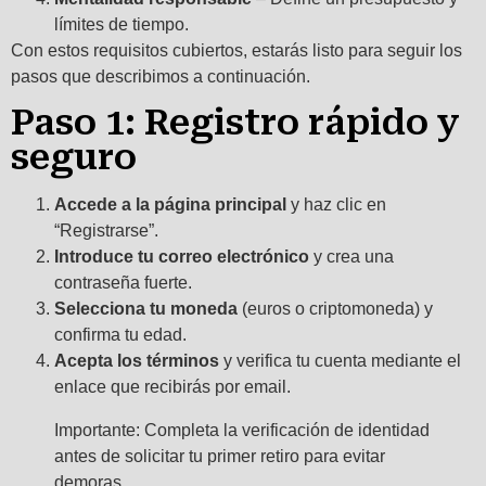
límites de tiempo.
Con estos requisitos cubiertos, estarás listo para seguir los
pasos que describimos a continuación.
Paso 1: Registro rápido y
seguro
Accede a la página principal
y haz clic en
“Registrarse”.
Introduce tu correo electrónico
y crea una
contraseña fuerte.
Selecciona tu moneda
(euros o criptomoneda) y
confirma tu edad.
Acepta los términos
y verifica tu cuenta mediante el
enlace que recibirás por email.
Importante: Completa la verificación de identidad
antes de solicitar tu primer retiro para evitar
demoras.