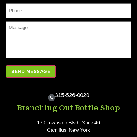
SEND MESSAGE
315-526-0020
Branching Out Bottle Shop
170 Township Blvd | Suite 40
Camillus, New York