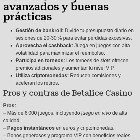
avanzados y buenas
prácticas
Gestión de bankroll:
Divide tu presupuesto diario en
sesiones de 20‑30 % para evitar pérdidas excesivas.
Aprovecha el cashback:
Juega en juegos con alta
volatilidad para maximizar el reembolso.
Participa en torneos:
Los torneos de
slots
ofrecen
premios adicionales y aumentan tu nivel VIP.
Utiliza criptomonedas:
Reducen comisiones y
aceleran los retiros.
Pros y contras de Betalice Casino
Pros:
– Más de 6 000 juegos, incluyendo
juego en vivo
de alta
calidad.
–
Pagos instantáneos
en euros y criptomonedas.
– Bonos generosos y programa VIP con beneficios reales.