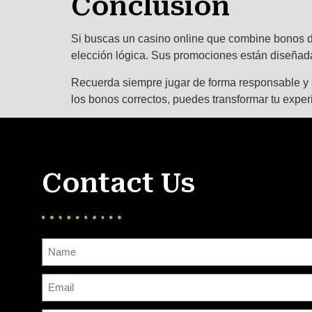
Conclusión
Si buscas un casino online que combine bonos de
elección lógica. Sus promociones están diseñad
Recuerda siempre jugar de forma responsable y a
los bonos correctos, puedes transformar tu exper
Contact Us