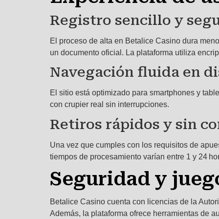
Registro sencillo y seg
El proceso de alta en Betalice Casino dura menos
un documento oficial. La plataforma utiliza encri
Navegación fluida en d
El sitio está optimizado para smartphones y tabl
con crupier real sin interrupciones.
Retiros rápidos y sin c
Una vez que cumples con los requisitos de apues
tiempos de procesamiento varían entre 1 y 24 hor
Seguridad y jueg
Betalice Casino cuenta con licencias de la Auto
Además, la plataforma ofrece herramientas de au