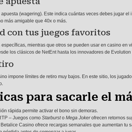
de apuesta
puesta (wagering). Este indica cuántas veces debes jugar el im
cho más amigable que 40x o más.
d con tus juegos favoritos
 específicas, mientras que otros se pueden usar en casino en v
esde los clásicos de NetEnt hasta los innovadores de Evolutio
tiro
asino impone límites de retiro muy bajos. En este sitio, los juga
o.
ticas para sacarle el 
ación rápida permite activar el bono sin demoras.
ta RTP – Juegos como
Starburst
o
Mega Joker
ofrecen retornos su
Betalice Casino ofrece recargas semanales que aumentan tu sa
de pérdida antes de comenzar a jugar.