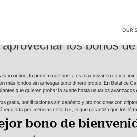
OUR 
a aprovechar los bonos d
sino online, lo primero que busca es maximizar su capital inic
con más fondos sin arriesgar tanto dinero propio. En Betalice Ca
ipiantes que quieren probar la suerte hasta usuarios avanzados
ros gratis, bonificaciones sin depósito y promociones con cripto
tá regulada por licencias de la UE, lo que garantiza que los térm
ejor bono de bienveni