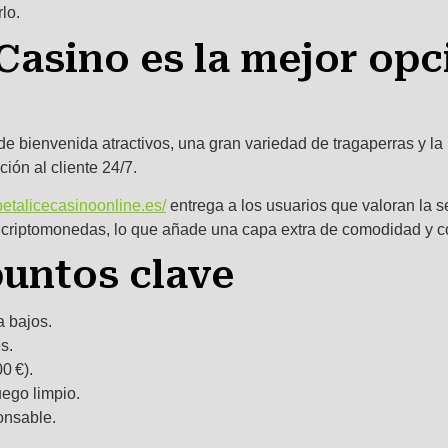
lo.
Casino es la mejor opc
bienvenida atractivos, una gran variedad de tragaperras y la p
ión al cliente 24/7.
/betalicecasinoonline.es/
entrega a los usuarios que valoran la s
 criptomonedas, lo que añade una capa extra de comodidad y co
untos clave
 bajos.
s.
0 €).
uego limpio.
onsable.