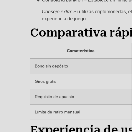
Consejo extra
: Si utilizas criptomonedas, 
experiencia de juego.
Comparativa rápi
Característica
Bono sin depósito
Giros gratis
Requisito de apuesta
Límite de retiro mensual
Experiencia de us