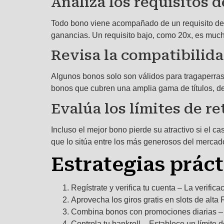
Analiza los requisitos 
Todo bono viene acompañado de un requisito de a
ganancias. Un requisito bajo, como 20x, es mu
Revisa la compatibilida
Algunos bonos solo son válidos para tragaperras
bonos que cubren una amplia gama de títulos, d
Evalúa los límites de re
Incluso el mejor bono pierde su atractivo si el c
que lo sitúa entre los más generosos del mercad
Estrategias prác
Regístrate y verifica tu cuenta – La verific
Aprovecha los giros gratis en slots de al
Combina bonos con promociones diarias – 
Controla tu bankroll – Establece un límite 