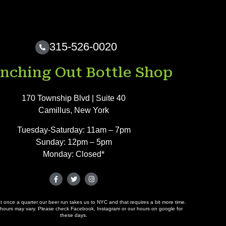
315-526-0020
nching Out Bottle Shop
170 Township Blvd | Suite 40
Camillus, New York
Tuesday-Saturday: 11am – 7pm
Sunday: 12pm – 5pm
Monday: Closed*
t once a quarter our beer run takes us to NYC and that requires a bit more time.
 hours may vary. Please check Facebook, Instagram or our hours on google for
these days.