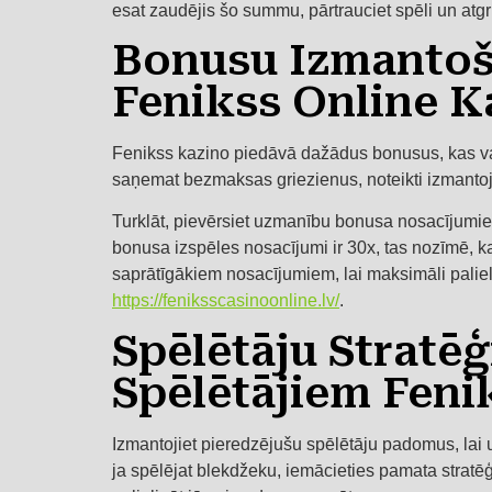
esat zaudējis šo summu, pārtrauciet spēli un atg
Bonusu Izmantoš
Fenikss Online K
Fenikss kazino piedāvā dažādus bonusus, kas var 
saņemat bezmaksas griezienus, noteikti izmantoji
Turklāt, pievērsiet uzmanību bonusa nosacījumiem
bonusa izspēles nosacījumi ir 30x, tas nozīmē, ka
saprātīgākiem nosacījumiem, lai maksimāli paliel
https://feniksscasinoonline.lv/
.
Spēlētāju Stratē
Spēlētājiem Feni
Izmantojiet pieredzējušu spēlētāju padomus, lai u
ja spēlējat blekdžeku, iemācieties pamata stratē