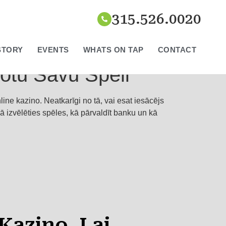
315.526.0020
STORY
EVENTS
WHATS ON TAP
CONTACT
botu Savu Spēli
ne kazino. Neatkarīgi no tā, vai esat iesācējs
kā izvēlēties spēles, kā pārvaldīt banku un kā
 Kazino, Lai