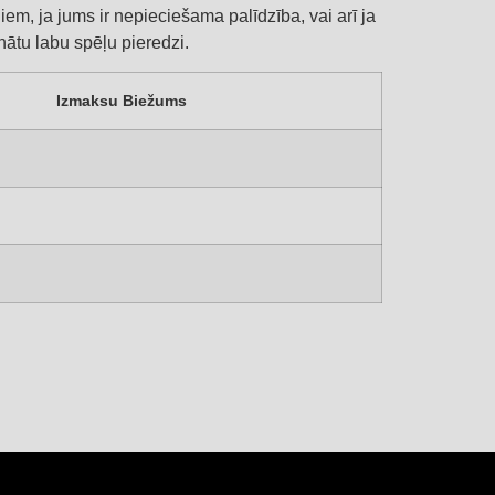
em, ja jums ir nepieciešama palīdzība, vai arī ja
nātu labu spēļu pieredzi.
Izmaksu Biežums