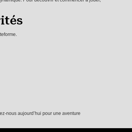
rités
ateforme.
nez-nous aujourd’hui pour une aventure