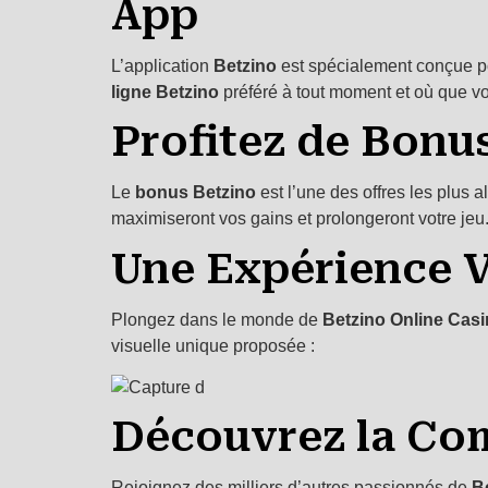
App
L’application
Betzino
est spécialement conçue p
ligne Betzino
préféré à tout moment et où que v
Profitez de Bonus
Le
bonus Betzino
est l’une des offres les plus
maximiseront vos gains et prolongeront votre jeu
Une Expérience V
Plongez dans le monde de
Betzino Online Cas
visuelle unique proposée :
Découvrez la Com
Rejoignez des milliers d’autres passionnés de
B