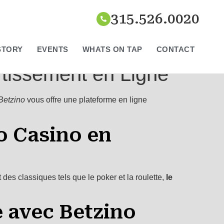
315.526.0020
STORY
EVENTS
WHATS ON TAP
CONTACT
tissement en Ligne
Betzino
vous offre une plateforme en ligne
o Casino en
 des classiques tels que le poker et la roulette,
le
e avec Betzino