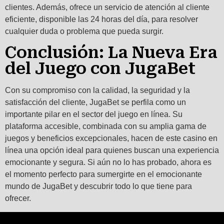
clientes. Además, ofrece un servicio de atención al cliente
eficiente, disponible las 24 horas del día, para resolver
cualquier duda o problema que pueda surgir.
Conclusión: La Nueva Era
del Juego con JugaBet
Con su compromiso con la calidad, la seguridad y la
satisfacción del cliente, JugaBet se perfila como un
importante pilar en el sector del juego en línea. Su
plataforma accesible, combinada con su amplia gama de
juegos y beneficios excepcionales, hacen de este casino en
línea una opción ideal para quienes buscan una experiencia
emocionante y segura. Si aún no lo has probado, ahora es
el momento perfecto para sumergirte en el emocionante
mundo de JugaBet y descubrir todo lo que tiene para
ofrecer.