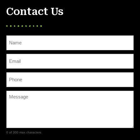
Contact Us
0 of 300 max characters