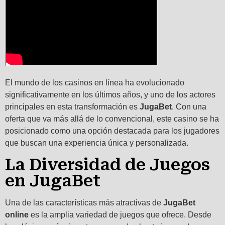
El mundo de los casinos en línea ha evolucionado
significativamente en los últimos años, y uno de los actores
principales en esta transformación es
JugaBet
. Con una
oferta que va más allá de lo convencional, este casino se ha
posicionado como una opción destacada para los jugadores
que buscan una experiencia única y personalizada.
La Diversidad de Juegos
en JugaBet
Una de las características más atractivas de
JugaBet
online
es la amplia variedad de juegos que ofrece. Desde