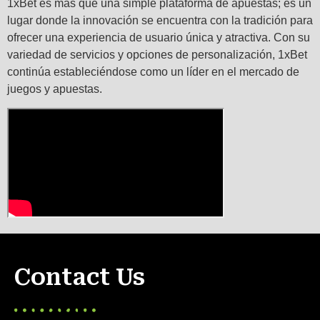
1xBet es más que una simple plataforma de apuestas; es un
lugar donde la innovación se encuentra con la tradición para
ofrecer una experiencia de usuario única y atractiva. Con su
variedad de servicios y opciones de personalización, 1xBet
continúa estableciéndose como un líder en el mercado de
juegos y apuestas.
Contact Us