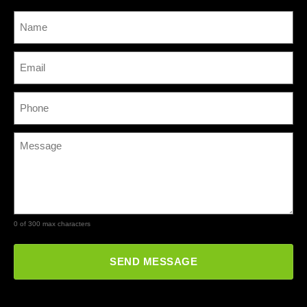
0 of 300 max characters