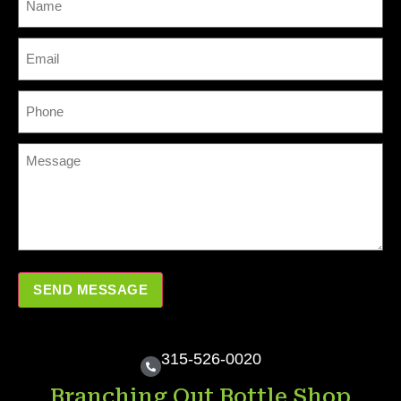
SEND MESSAGE
315-526-0020
Branching Out Bottle Shop