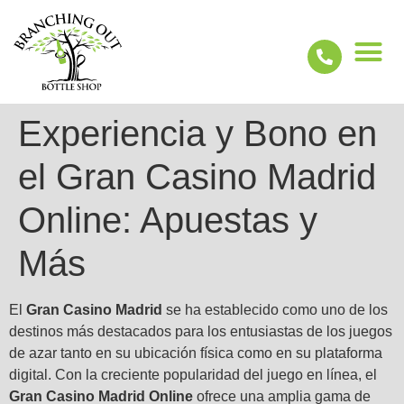
Experiencia y Bono en
el Gran Casino Madrid
Online: Apuestas y
Más
El
Gran Casino Madrid
se ha establecido como uno de los
destinos más destacados para los entusiastas de los juegos
de azar tanto en su ubicación física como en su plataforma
digital. Con la creciente popularidad del juego en línea, el
Gran Casino Madrid Online
ofrece una amplia gama de