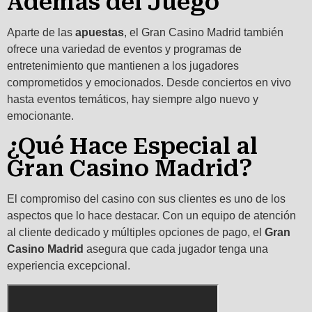
Además del Juego
Aparte de las
apuestas
, el Gran Casino Madrid también
ofrece una variedad de eventos y programas de
entretenimiento que mantienen a los jugadores
comprometidos y emocionados. Desde conciertos en vivo
hasta eventos temáticos, hay siempre algo nuevo y
emocionante.
¿Qué Hace Especial al
Gran Casino Madrid?
El compromiso del casino con sus clientes es uno de los
aspectos que lo hace destacar. Con un equipo de atención
al cliente dedicado y múltiples opciones de pago, el
Gran
Casino Madrid
asegura que cada jugador tenga una
experiencia excepcional.