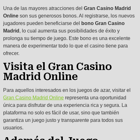
Una de las mayores atracciones del
Gran Casino Madrid
Online
son sus generosos bonos. Al registrarse, los nuevos
jugadores pueden beneficiarse del
bono Gran Casino
Madrid
, lo cual aumenta sus posibilidades de éxito y
prolonga su tiempo de juego. Este bono es una excelente
manera de experimentar todo lo que el casino tiene para
ofrecer.
Visita el Gran Casino
Madrid Online
Para aquellos interesados en los juegos de azar, visitar el
Gran Casino Madrid Online
representa una oportunidad
única para disfrutar de una experiencia rica y segura. La
plataforma no solo es fácil de usar, sino que también
garantiza un juego justo y transparente para todos sus
usuarios.