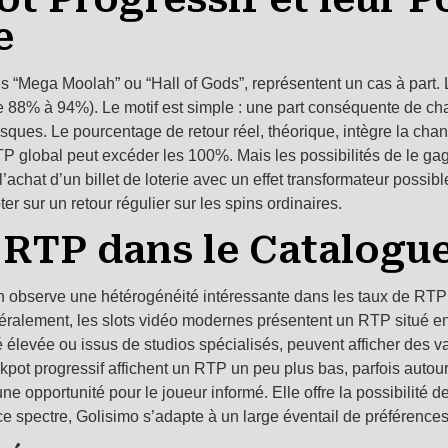
e
es “Mega Moolah” ou “Hall of Gods”, représentent un cas à part.
 88% à 94%). Le motif est simple : une part conséquente de cha
ques. Le pourcentage de retour réel, théorique, intègre la chan
 RTP global peut excéder les 100%. Mais les possibilités de le ga
hat d’un billet de loterie avec un effet transformateur possible.
 sur un retour régulier sur les spins ordinaires.
 RTP dans le Catalogu
 observe une hétérogénéité intéressante dans les taux de RTP pr
néralement, les slots vidéo modernes présentent un RTP situé e
lité élevée ou issus de studios spécialisés, peuvent afficher de
ckpot progressif affichent un RTP un peu plus bas, parfois auto
une opportunité pour le joueur informé. Elle offre la possibilité de
ce spectre, Golisimo s’adapte à un large éventail de préférences