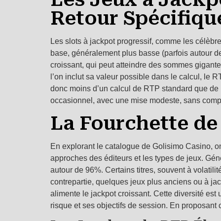
Retour Spécifiqu
Les slots à jackpot progressif, comme les célèbr
base, généralement plus basse (parfois autour de
croissant, qui peut atteindre des sommes gigantes
l’on inclut sa valeur possible dans le calcul, le
donc moins d’un calcul de RTP standard que de l’ac
occasionnel, avec une mise modeste, sans compter
La Fourchette de
En explorant le catalogue de Golisimo Casino, on
approches des éditeurs et les types de jeux. Gé
autour de 96%. Certains titres, souvent à volati
contrepartie, quelques jeux plus anciens ou à ja
alimente le jackpot croissant. Cette diversité est 
risque et ses objectifs de session. En proposant 