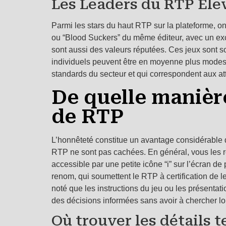
Les Leaders du RTP Éle
Parmi les stars du haut RTP sur la plateforme, o
ou “Blood Suckers” du même éditeur, avec un e
sont aussi des valeurs réputées. Ces jeux sont so
individuels peuvent être en moyenne plus modest
standards du secteur et qui correspondent aux att
De quelle manièr
de RTP
L’honnêteté constitue un avantage considérable da
RTP ne sont pas cachées. En général, vous les r
accessible par une petite icône “i” sur l’écran de
renom, qui soumettent le RTP à certification de l
noté que les instructions du jeu ou les présentat
des décisions informées sans avoir à chercher lon
Où trouver les détails 