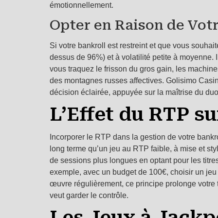
émotionnellement.
Opter en Raison de Vot
Si votre bankroll est restreint et que vous souha
dessus de 96%) et à volatilité petite à moyenne. 
vous traquez le frisson du gros gain, les machin
des montagnes russes affectives. Golisimo Casino
décision éclairée, appuyée sur la maîtrise du duo 
L’Effet du RTP su
Incorporer le RTP dans la gestion de votre bankr
long terme qu’un jeu au RTP faible, à mise et sty
de sessions plus longues en optant pour les tit
exemple, avec un budget de 100€, choisir un jeu 
œuvre régulièrement, ce principe prolonge votre te
veut garder le contrôle.
Les Jeux à Jackp