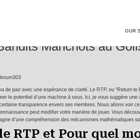
OUR 
Bandits Manchots au Goli
a de pair avec une espérance de clarté. Le RTP, ou “Return to Pl
rer le potentiel d’une machine à sous. Ici, je vous suggère un
 certaine transparence envers ses membres. Nous allons voir c
 connaissance peut modifier votre manière de jouer. Vous découv
pagne d’une compréhension des mécanismes mathématiques so
le RTP et Pour quel mo