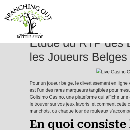
Étude du RTP des 
les Joueurs Belges
Pour un joueur belge, le divertissement en ligne v
est l’un des rares marqueurs tangibles pour mesu
Golisimo Casino, une plateforme qui affiche une
le trouver sur vos jeux favoris, et comment cette
manchots, où chaque tour de rouleaux s’accom
En quoi consiste 