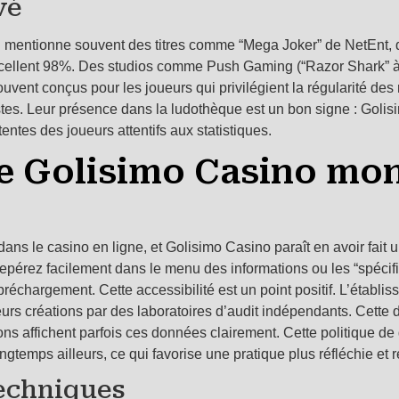
vé
n mentionne souvent des titres comme “Mega Joker” de NetEnt, d
xcellent 98%. Des studios comme Push Gaming (“Razor Shark” 
uvent conçus pour les joueurs qui privilégient la régularité des 
es. Leur présence dans la ludothèque est un bon signe : Golis
entes des joueurs attentifs aux statistiques.
e Golisimo Casino mon
ns le casino en ligne, et Golisimo Casino paraît en avoir fait un
epérez facilement dans le menu des informations ou les “spécif
 préchargement. Cette accessibilité est un point positif. L’établ
eurs créations par des laboratoires d’audit indépendants. Cette
ions affichent parfois ces données clairement. Cette politique d
gtemps ailleurs, ce qui favorise une pratique plus réfléchie et 
techniques