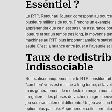
Essentiel ?
Le RTP, Retour au Joueur, correspond au pourcen
plusieurs millions de tours. Prenons un exemple :
appréhender que ce n’est pas une assurance pour
joueurs et sur un temps très long, la moyenne ten
machines au RTP plus important améliore statisti
seule. C’est la nuance entre jouer à l’aveugle e
Taux de redistrib
Indissociable
Se focaliser uniquement sur le RTP constituerait
“combien” vous est restitué à long terme, et la vo
mais généralement de modeste ou moyen montant, m
irrégulière : des phases de vaches maigres peuv
jeu sera radicalement différente. Un jeu avec un R
option plus paisible. Appréhender cette corrélati