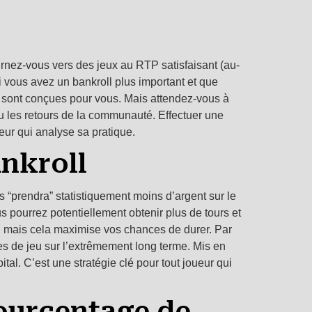
urnez-vous vers des jeux au RTP satisfaisant (au-
i vous avez un bankroll plus important et que
) sont conçues pour vous. Mais attendez-vous à
u les retours de la communauté. Effectuer une
ueur qui analyse sa pratique.
ankroll
 “prendra” statistiquement moins d’argent sur le
s pourrez potentiellement obtenir plus de tours et
, mais cela maximise vos chances de durer. Par
es de jeu sur l’extrêmement long terme. Mis en
tal. C’est une stratégie clé pour tout joueur qui
Pourcentage de