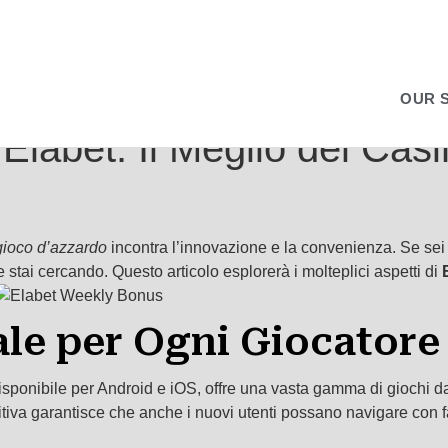
OUR 
 Elabet: Il Meglio del Cas
gioco d’azzardo
incontra l’innovazione e la convenienza. Se se
e stai cercando. Questo articolo esplorerà i molteplici aspetti di
ale per Ogni Giocatore
isponibile per Android e iOS, offre una vasta gamma di giochi d
ntuitiva garantisce che anche i nuovi utenti possano navigare con 