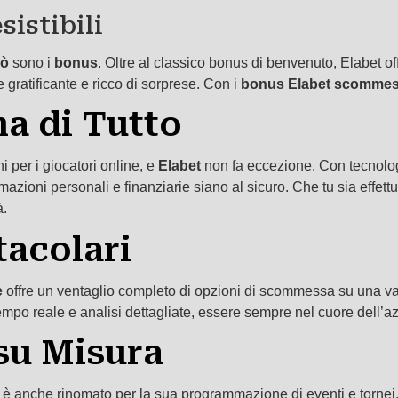
sistibili
nò
sono i
bonus
. Oltre al classico bonus di benvenuto, Elabet 
 gratificante e ricco di sorprese. Con i
bonus Elabet scomme
ma di Tutto
 per i giocatori online, e
Elabet
non fa eccezione. Con tecnologie
rmazioni personali e finanziarie siano al sicuro. Che tu sia effet
à.
acolari
e
offre un ventaglio completo di opzioni di scommessa su una vas
empo reale e analisi dettagliate, essere sempre nel cuore dell’
su Misura
è anche rinomato per la sua programmazione di eventi e tornei. G