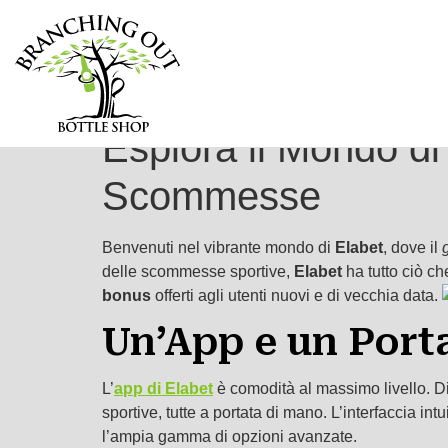
Esplora il Mondo di
Scommesse
Benvenuti nel vibrante mondo di
Elabet
, dove il
delle scommesse sportive,
Elabet
ha tutto ciò ch
bonus
offerti agli utenti nuovi e di vecchia data.
Un’App e un Port
L’
app di Elabet
è comodità al massimo livello. D
sportive, tutte a portata di mano. L’interfaccia i
l’ampia gamma di opzioni avanzate.