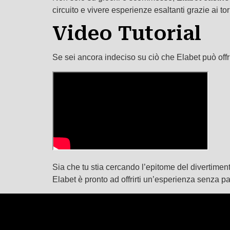
circuito e vivere esperienze esaltanti grazie ai 
Video Tutorial
Se sei ancora indeciso su ciò che Elabet può offrir
Sia che tu stia cercando l’epitome del divertimen
Elabet è pronto ad offrirti un’esperienza senza par