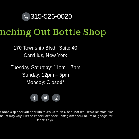
315-526-0020
nching Out Bottle Shop
170 Township Blvd | Suite 40
Camillus, New York
Tuesday-Saturday: 11am – 7pm
Sunday: 12pm – 5pm
Monday: Closed*
t once a quarter our beer run takes us to NYC and that requires a bit more time.
 hours may vary. Please check Facebook, Instagram or our hours on google for
these days.