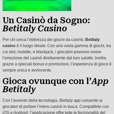
Un Casinò da Sogno:
Betitaly Casino
Per chi cerca l’ebbrezza dei giochi da casinò,
Betitaly
casino
è il luogo ideale. Con una vasta gamma di giochi, tra
cui slot, roulette, e blackjack, i giocatori possono vivere
l’emozione del casinò direttamente dal loro salotto. Inoltre,
grazie a speciali bonus e promozioni, l’esperienza di gioco è
sempre unica e avvincente.
Gioca ovunque con l’
App
Betitaly
Con l’avvento della tecnologia,
Betitaly app
consente ai
giocatori di portare l’intero casinò in tasca. Compatibile con
iOS e Android, l’applicazione offre tutte le funzionalità del