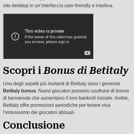
sito desktop in un’interfaccia user-friendly e intuitiva.
Scopri i
Bonus di Betitaly
Uno degli aspetti più invitanti di Betitaly sono i generosi
Betitaly bonus
. Nuovi giocatori possono usufruire di bonus
di benvenuto che aumentano il loro bankroll iniziale. Inoltre,
Betitaly offre promozioni periodiche per tenere viva
l’entusiasmo dei giocatori abituali.
Conclusione