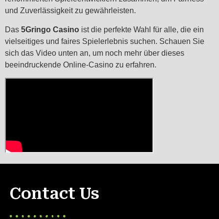
und Zuverlässigkeit zu gewährleisten.
Das
5Gringo Casino
ist die perfekte Wahl für alle, die ein
vielseitiges und faires Spielerlebnis suchen. Schauen Sie
sich das Video unten an, um noch mehr über dieses
beeindruckende Online-Casino zu erfahren.
Contact Us