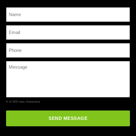
0 of 300 max characters