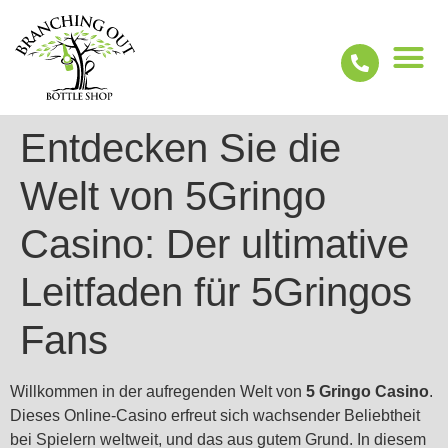
Entdecken Sie die
Welt von 5Gringo
Casino: Der ultimative
Leitfaden für 5Gringos
Fans
Willkommen in der aufregenden Welt von
5 Gringo Casino
.
Dieses Online-Casino erfreut sich wachsender Beliebtheit
bei Spielern weltweit, und das aus gutem Grund. In diesem