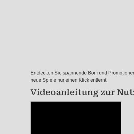
Entdecken Sie spannende Boni und Promotionen, 
neue Spiele nur einen Klick entfernt.
Videoanleitung zur Nut