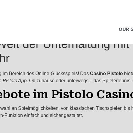
OUR 
elt der Unterhaltung mit 
hr
 im Bereich des Online-Glücksspiels! Das
Casino Pistolo
biet
ve
Pistolo App
. Ob zuhause oder unterwegs – das Spielerlebnis is
ebote im Pistolo Casin
swahl an Spielmöglichkeiten, von klassischen Tischspielen bis
n-Funktion einfach und sicher gestaltet.