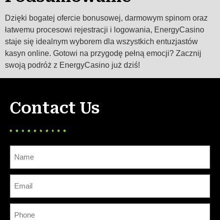
Dzięki bogatej ofercie bonusowej, darmowym spinom oraz
łatwemu procesowi rejestracji i logowania, EnergyCasino
staje się idealnym wyborem dla wszystkich entuzjastów
kasyn online. Gotowi na przygodę pełną emocji? Zacznij
swoją podróż z EnergyCasino już dziś!
Contact Us